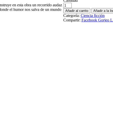
Cantidad
nstruye en esta obra un recorrido audaz
, donde el humor nos salva de un mundo
Añadir al carrito
Añadir a la l
Categoría:
Ciencia ficción
Compartir:
Facebook
Gorjeo
L