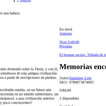
Contacto
en una bañera
En stock
Anterior
Next
S/
49.00
Próximo
El bosque oscuro. Trilogía de l
Memorias enc
sido destruido sobre la Tierra, y con él,
estudiosos de esta antigua civilización
os a partir de inscripciones en piedras,
Autor:
Stanislaw Lem
SKU:
9789873874093
escifrable misión, en un futuro aún
S/
84.00
r encerrada en un mundo subterráneo, sin
loquecer, a una civilización anterior
2 disponibles
 y poco concluyentes?