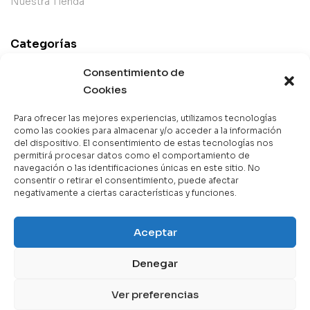
Nuestra Tienda
Categorías
Best Sellers
Consentimiento de
Mejor Valorados
Cookies
Top de la Semana
Para ofrecer las mejores experiencias, utilizamos tecnologías
Libros en Oferta
como las cookies para almacenar y/o acceder a la información
del dispositivo. El consentimiento de estas tecnologías nos
Novedades
permitirá procesar datos como el comportamiento de
navegación o las identificaciones únicas en este sitio. No
consentir o retirar el consentimiento, puede afectar
negativamente a ciertas características y funciones.
Copyright © 2025 Books & Co. Todos los derechos
Aceptar
reservados.
Denegar
Contáctanos
Ver preferencias