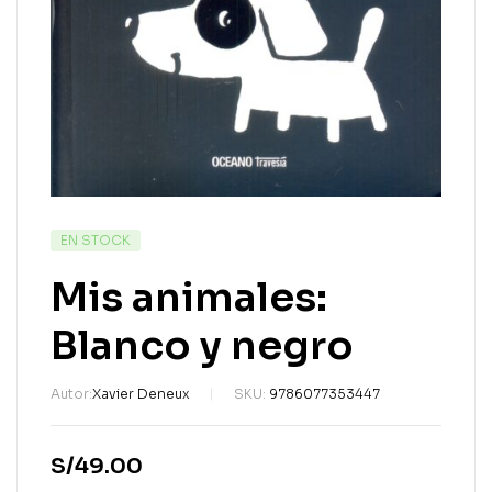
EN STOCK
Mis animales:
Blanco y negro
Autor:
Xavier Deneux
SKU:
9786077353447
S/
49.00