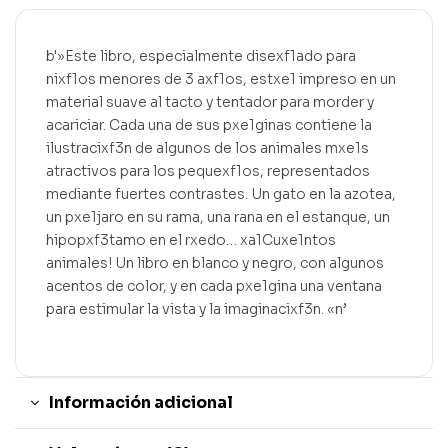
b'»Este libro, especialmente disexf1ado para
nixf1os menores de 3 axf1os, estxe1 impreso en un
material suave al tacto y tentador para morder y
acariciar. Cada una de sus pxe1ginas contiene la
ilustracixf3n de algunos de los animales mxe1s
atractivos para los pequexf1os, representados
mediante fuertes contrastes. Un gato en la azotea,
un pxe1jaro en su rama, una rana en el estanque, un
hipopxf3tamo en el rxedo… xa1Cuxe1ntos
animales! Un libro en blanco y negro, con algunos
acentos de color, y en cada pxe1gina una ventana
para estimular la vista y la imaginacixf3n. «n’
Información adicional