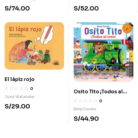
S/
74.00
S/
52.00
El lápiz rojo
0
Osito Tito ¡Todos al
José Watanabe
tren!
0
S/
29.00
Benji Davies
S/
44.90