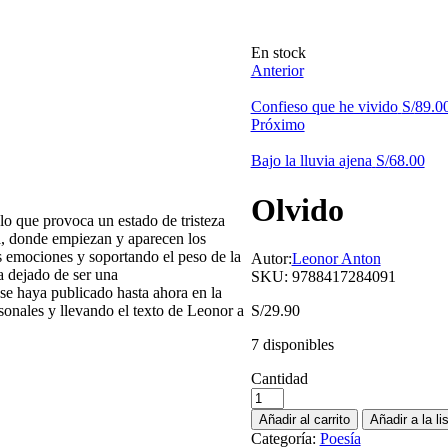
En stock
Anterior
Confieso que he vivido
S/
89.0
Próximo
Bajo la lluvia ajena
S/
68.00
Olvido
 lo que provoca un estado de tristeza
ra, donde empiezan y aparecen los
s emociones y soportando el peso de la
Autor:
Leonor Anton
ha dejado de ser una
SKU:
9788417284091
se haya publicado hasta ahora en la
rsonales y llevando el texto de Leonor a
S/
29.90
7 disponibles
Cantidad
Añadir al carrito
Añadir a la l
Categoría:
Poesía