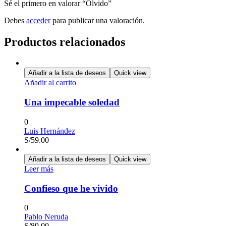
Sé el primero en valorar “Olvido”
Debes
acceder
para publicar una valoración.
Productos relacionados
Añadir a la lista de deseos
Quick view
Añadir al carrito
Una impecable soledad
0
Luis Hernández
S/
59.00
Añadir a la lista de deseos
Quick view
Leer más
Confieso que he vivido
0
Pablo Neruda
S/
89.00