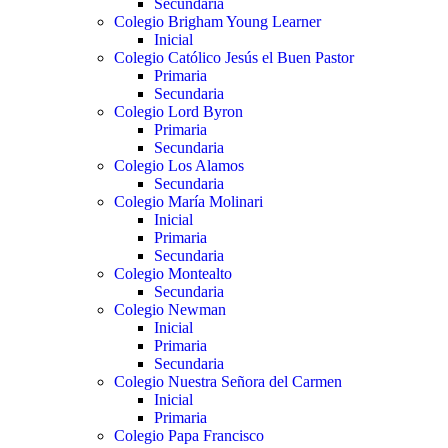
Secundaria
Colegio Brigham Young Learner
Inicial
Colegio Católico Jesús el Buen Pastor
Primaria
Secundaria
Colegio Lord Byron
Primaria
Secundaria
Colegio Los Alamos
Secundaria
Colegio María Molinari
Inicial
Primaria
Secundaria
Colegio Montealto
Secundaria
Colegio Newman
Inicial
Primaria
Secundaria
Colegio Nuestra Señora del Carmen
Inicial
Primaria
Colegio Papa Francisco