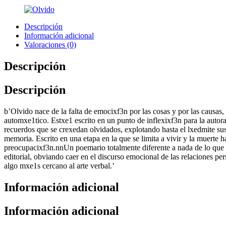
Descripción
Información adicional
Valoraciones (0)
Descripción
Descripción
b’Olvido nace de la falta de emocixf3n por las cosas y por las causas,
automxe1tico. Estxe1 escrito en un punto de inflexixf3n para la auto
recuerdos que se crexedan olvidados, explotando hasta el lxedmite su
memoria. Escrito en una etapa en la que se limita a vivir y la muerte 
preocupacixf3n.nnUn poemario totalmente diferente a nada de lo que 
editorial, obviando caer en el discurso emocional de las relaciones pe
algo mxe1s cercano al arte verbal.’
Información adicional
Información adicional