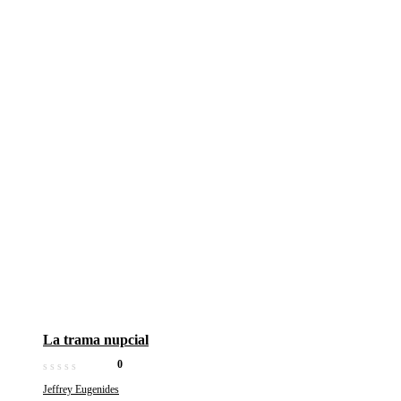
La trama nupcial
0
Jeffrey Eugenides