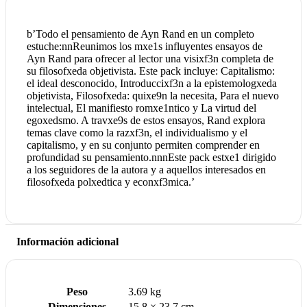
b’Todo el pensamiento de Ayn Rand en un completo
estuche:nnReunimos los mxe1s influyentes ensayos de
Ayn Rand para ofrecer al lector una visixf3n completa de
su filosofxeda objetivista. Este pack incluye: Capitalismo:
el ideal desconocido, Introduccixf3n a la epistemologxeda
objetivista, Filosofxeda: quixe9n la necesita, Para el nuevo
intelectual, El manifiesto romxe1ntico y La virtud del
egoxedsmo. A travxe9s de estos ensayos, Rand explora
temas clave como la razxf3n, el individualismo y el
capitalismo, y en su conjunto permiten comprender en
profundidad su pensamiento.nnnEste pack estxe1 dirigido
a los seguidores de la autora y a aquellos interesados en
filosofxeda polxedtica y econxf3mica.’
Información adicional
Peso
3.69 kg
Dimensiones
15.8 × 23.7 cm