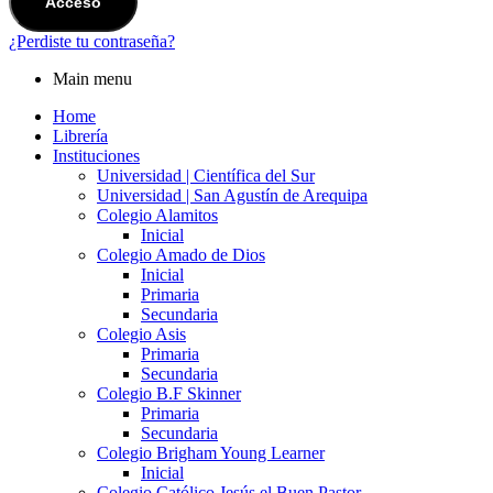
Acceso
¿Perdiste tu contraseña?
Main menu
Home
Librería
Instituciones
Universidad | Científica del Sur
Universidad | San Agustín de Arequipa
Colegio Alamitos
Inicial
Colegio Amado de Dios
Inicial
Primaria
Secundaria
Colegio Asis
Primaria
Secundaria
Colegio B.F Skinner
Primaria
Secundaria
Colegio Brigham Young Learner
Inicial
Colegio Católico Jesús el Buen Pastor