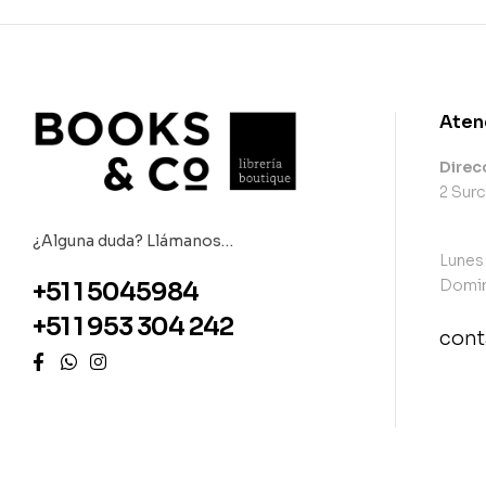
Aten
Direc
2 Surc
¿Alguna duda? Llámanos…
Lunes
Domin
+51 1 5045984
+51 1 953 304 242
con
con