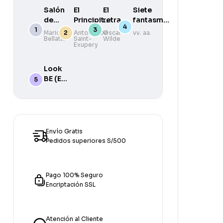
Salón
El
El
Siete
de
Principito.
retrato
fantasmas
belleza
Un Libro
de
y otras
Mario
Antoine De
Oscar
vv. aa.
Bellatin
Saint-
Wilde
Carrusel
Dorian
historias
Exupery
Gray
Look
BE (Ed.
01 )
Split
Starter
B with
PAC
Envío Gratis
Online
Pedidos superiores S/500
Pago 100% Seguro
Encriptación SSL
Atención al Cliente