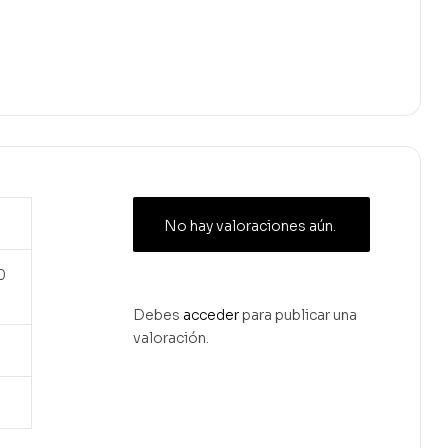
No hay valoraciones aún.
0
Debes
acceder
para publicar una
valoración.