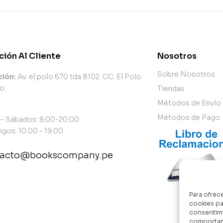
ción Al Cliente
Nosotros
Sobre Nosotros
ción:
Av. el polo 670 tda B102. CC. El Polo
o.
Tiendas
Métodos de Envío
Métodos de Pago
 – Sábados: 8:00-20:00
gos: 10:00 – 19:00
tacto@bookscompany.pe
tact@example.com
Para ofrec
cookies pa
consentimi
comportami