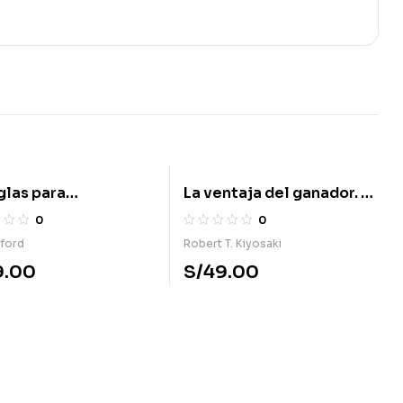
glas para
La ventaja del ganador. El
render el mundo
poder de la educación
0
0
financiera
rford
Robert T. Kiyosaki
9.00
S/
49.00