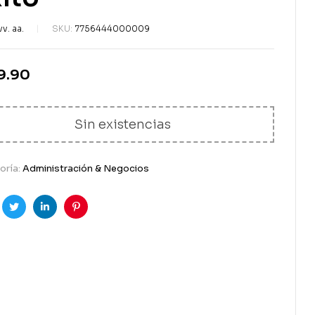
S/
79.90
vv. aa.
SKU:
7756444000009
9.90
Sin existencias
oría:
Administración & Negocios
cebook
Gorjeo
LinkedIn
Pinterest