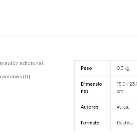
rmación adicional
Peso
0.3 kg
raciones (0)
Dimensio
15.0 × 23.
nes
cm
Autores
vv. aa.
Formato
Rústica