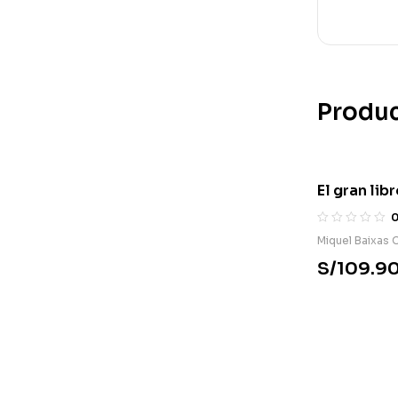
Produc
El gran lib
negocios o
Miquel Baixas C
S/
109.9