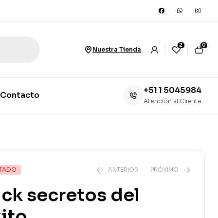
2
0
Nuestra Tienda
+51 1 5045984
Contacto
Atención al Cliente
TADO
ANTERIOR
PRÓXIMO
ck secretos del
ito
S/
59.00