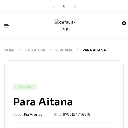
0
HOME
LITERATURA
PERUANA
PARA AITANA
EN STOCK
Para Aitana
Autor:
Pía Arenas
SKU:
9786124746918