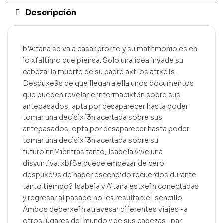
Descripción
b’Aitana se va a casar pronto y su matrimonio es en
lo xfaltimo que piensa. Solo una idea invade su
cabeza: la muerte de su padre axf1os atrxe1s.
Despuxe9s de que llegan a ella unos documentos
que pueden revelarle informacixf3n sobre sus
antepasados, apta por desaparecer hasta poder
tomar una decisixf3n acertada sobre sus
antepasados, opta por desaparecer hasta poder
tomar una decisixf3n acertada sobre su
futuro.nnMientras tanto, Isabela vive una
disyuntiva. xbfSe puede empezar de cero
despuxe9s de haber escondido recuerdos durante
tanto tiempo? Isabela y Aitana estxe1n conectadas
y regresar al pasado no les resultarxe1 sencillo.
Ambos deberxe1n atravesar diferentes viajes -a
otros lugares del mundo y de sus cabezas- par