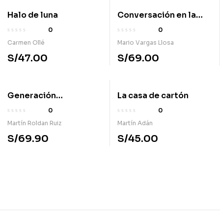
Halo de luna
Conversación en la
catedral
0
0
Carmen Ollé
Mario Vargas Llosa
S/
47.00
S/
69.00
Generación
La casa de cartón
cochebomba
0
0
Martín Roldan Ruiz
Martín Adán
S/
69.90
S/
45.00