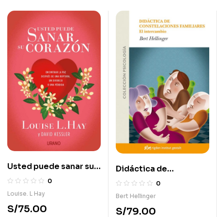
Usted puede sanar su
Didáctica de
corazón
constelaciones
0
0
familiares: El
Louise. L Hay
Bert Hellinger
intercambio
S/
75.00
S/
79.00