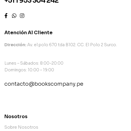
+51 1 953 304 242
Atención Al Cliente
Dirección:
Av. el polo 670 tda B102. CC. El Polo 2 Surco.
Lunes – Sábados: 8:00-20:00
Domingos: 10:00 – 19:00
contacto@bookscompany.pe
contact@example.com
Nosotros
Sobre Nosotros