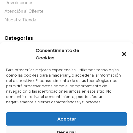
Devoluciones
Atención al Cliente
Nuestra Tienda
Categorías
Best Sellers
Consentimiento de
Mejor Valorados
Cookies
Top de la Semana
Para ofrecer las mejores experiencias, utilizamos tecnologías
Libros en Oferta
como las cookies para almacenar y/o acceder a la información
del dispositivo. El consentimiento de estas tecnologías nos
Novedades
permitirá procesar datos como el comportamiento de
navegación o las identificaciones únicas en este sitio. No
consentir o retirar el consentimiento, puede afectar
negativamente a ciertas características y funciones.
Copyright © 2025 Books & Co. Todos los derechos
Aceptar
reservados.
Denegar