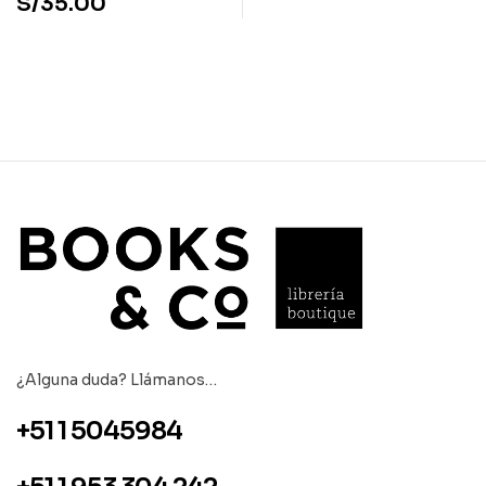
S/
35.00
¿Alguna duda? Llámanos…
+51 1 5045984