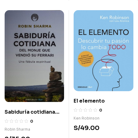
El elemento
0
Sabiduría cotidiana
Ken Robinson
del monje que vendió
0
suferrari
S/
49.00
Robin Sharma