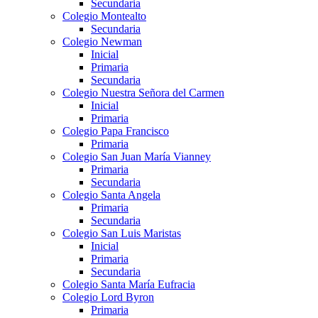
Secundaria
Colegio Montealto
Secundaria
Colegio Newman
Inicial
Primaria
Secundaria
Colegio Nuestra Señora del Carmen
Inicial
Primaria
Colegio Papa Francisco
Primaria
Colegio San Juan María Vianney
Primaria
Secundaria
Colegio Santa Angela
Primaria
Secundaria
Colegio San Luis Maristas
Inicial
Primaria
Secundaria
Colegio Santa María Eufracia
Colegio Lord Byron
Primaria