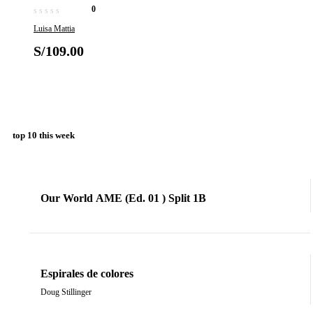
mitología griega
0
Luisa Mattia
S/
109.00
top 10 this week
Our World AME (Ed. 01 ) Split 1B
Espirales de colores
Doug Stillinger