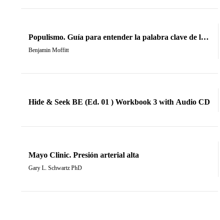
Populismo. Guía para entender la palabra clave de la
política contempóranea
Benjamin Moffitt
Hide & Seek BE (Ed. 01 ) Workbook 3 with Audio CD
Mayo Clinic. Presión arterial alta
Gary L. Schwartz PhD