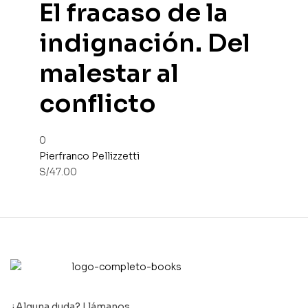
El fracaso de la
indignación. Del
malestar al
conflicto
0
Pierfranco Pellizzetti
S/
47.00
¿Alguna duda? Llámanos…