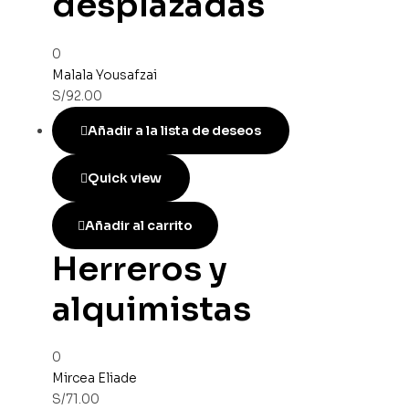
desplazadas
0
Malala Yousafzai
S/
92.00
Añadir a la lista de deseos
Quick view
Añadir al carrito
Herreros y
alquimistas
0
Mircea Eliade
S/
71.00