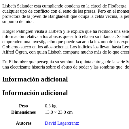
Lisbeth Salander está cumpliendo condena en la cárcel de Flodberga, en
cualquier tipo de conflicto con el resto de las presas. Pero en el mome
protectora de la joven de Bangladesh que ocupa la celda vecina, la peli
su punto de mira.
Holger Palmgren visita a Lisbeth y le explica que ha recibido una se
información relativa a los abusos que sufrió ella en su infancia. Sal
emprenden una investigación que puede sacar a la luz uno de los expe
Gobierno sueco en los años ochenta. Los indicios los llevan hasta Le
Alfred Ögren, con quien Lisbeth comparte mucho más de lo que cree
En El hombre que perseguía su sombra, la quinta entrega de la serie 
una electrizante historia sobre el abuso de poder y las sombras que, d
Información adicional
Información adicional
Peso
0.3 kg
Dimensiones
13.0 × 23.0 cm
Autores
David Lagercrantz