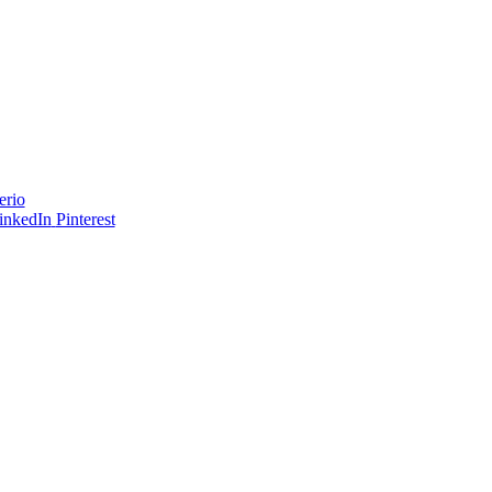
erio
inkedIn
Pinterest