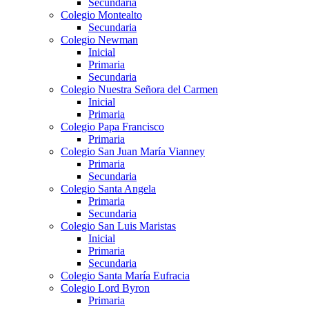
Secundaria
Colegio Montealto
Secundaria
Colegio Newman
Inicial
Primaria
Secundaria
Colegio Nuestra Señora del Carmen
Inicial
Primaria
Colegio Papa Francisco
Primaria
Colegio San Juan María Vianney
Primaria
Secundaria
Colegio Santa Angela
Primaria
Secundaria
Colegio San Luis Maristas
Inicial
Primaria
Secundaria
Colegio Santa María Eufracia
Colegio Lord Byron
Primaria