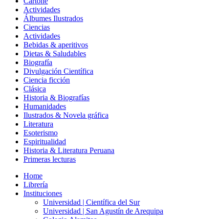
Cartoné
Actividades
Álbumes Ilustrados
Ciencias
Actividades
Bebidas & aperitivos
Dietas & Saludables
Biografía
Divulgación Científica
Ciencia ficción
Clásica
Historia & Biografías
Humanidades
Ilustrados & Novela gráfica
Literatura
Esoterismo
Espiritualidad
Historia & Literatura Peruana
Primeras lecturas
Home
Librería
Instituciones
Universidad | Científica del Sur
Universidad | San Agustín de Arequipa