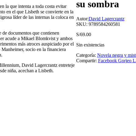
su sombra
 la que intenta a toda costa evitar
nto en el que Lisbeth se convierte en la
grosa líder de las internas la coloca en
Autor:
David Lagercrantz
SKU:
9789584260581
rie de documentos que contienen
S/
69.00
ander acude a Mikael Blomkvist y ambos
rimentos más atroces auspiciado por el
Sin existencias
o Manheimer, socio en la financiera
n.
Categoría:
Novela negra y mist
Compartir:
Facebook
Gorjeo
L
Millennium, David Lagercrantz entreteje
esde niña, acechan a Lisbeth.