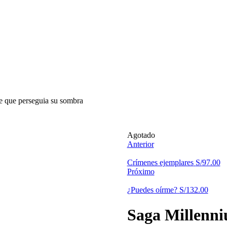
e que perseguia su sombra
Disponibilidad:
Agotado
Anterior
Crímenes ejemplares
S/
97.00
Próximo
¿Puedes oírme?
S/
132.00
Saga Millenni