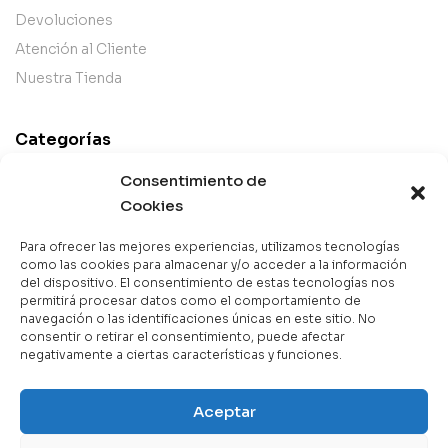
Devoluciones
Atención al Cliente
Nuestra Tienda
Categorías
Best Sellers
Consentimiento de
Mejor Valorados
Cookies
Top de la Semana
Para ofrecer las mejores experiencias, utilizamos tecnologías
Libros en Oferta
como las cookies para almacenar y/o acceder a la información
del dispositivo. El consentimiento de estas tecnologías nos
Novedades
permitirá procesar datos como el comportamiento de
navegación o las identificaciones únicas en este sitio. No
consentir o retirar el consentimiento, puede afectar
negativamente a ciertas características y funciones.
Copyright © 2025 Books & Co. Todos los derechos
Aceptar
reservados.