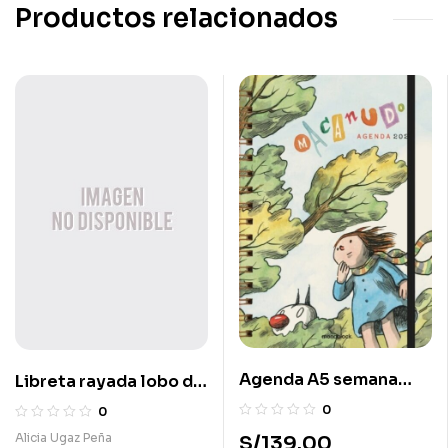
Productos relacionados
Agenda A5 semana
Libreta rayada lobo de
Anillada – Enriqueta y
mar
0
0
lo que el viento se
Alicia Ugaz Peña
S/
139.00