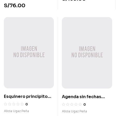
llevó
S/
76.00
Esquinero principito
Agenda sin fechas
avión
presente
0
0
Alicia Ugaz Peña
Alicia Ugaz Peña