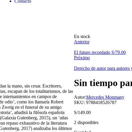
Contacto
En stock
Anterior
El futuro recordado
S/
79.00
Próximo
Derecho de autor para autores y
Sin tiempo par
an la mano, sin cesar. Escritores,
ias, escapan de los totalitarismos, de las
es e internamientos en campos de
Autor:
Mercedes Monmany
 de odio’, como los llamaría Robert
SKU:
9788418526787
an Zweig en el funeral de su amigo
toria’, añadirá la filósofa española
S/
149.00
(Galaxia Gutenberg, 2015), un ‘atlas
2 disponibles
n repaso exhaustivo de la literatura
Gutenberg, 2017) analizaba los últimos