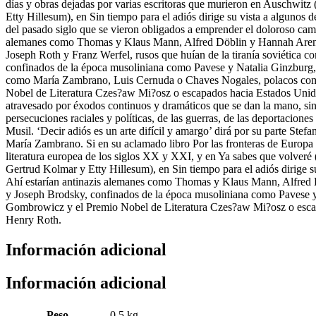
días y obras dejadas por varias escritoras que murieron en Auschwit
Etty Hillesum), en Sin tiempo para el adiós dirige su vista a algunos
del pasado siglo que se vieron obligados a emprender el doloroso camin
alemanes como Thomas y Klaus Mann, Alfred Döblin y Hannah Arend
Joseph Roth y Franz Werfel, rusos que huían de la tiranía soviética
confinados de la época musoliniana como Pavese y Natalia Ginzburg, e
como María Zambrano, Luis Cernuda o Chaves Nogales, polacos co
Nobel de Literatura Czes?aw Mi?osz o escapados hacia Estados Unidos 
atravesado por éxodos continuos y dramáticos que se dan la mano, sin ce
persecuciones raciales y políticas, de las guerras, de las deportacion
Musil. ‘Decir adiós es un arte difícil y amargo’ dirá por su parte Stef
María Zambrano. Si en su aclamado libro Por las fronteras de Europa
literatura europea de los siglos XX y XXI, y en Ya sabes que volveré
Gertrud Kolmar y Etty Hillesum), en Sin tiempo para el adiós dirige s
Ahí estarían antinazis alemanes como Thomas y Klaus Mann, Alfred D
y Joseph Brodsky, confinados de la época musoliniana como Pavese y
Gombrowicz y el Premio Nobel de Literatura Czes?aw Mi?osz o escapad
Henry Roth.
Información adicional
Información adicional
Peso
0.5 kg