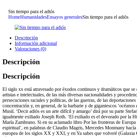
Sin tiempo para el adiós
Home
Humanidades
Ensayos generales
Sin tiempo para el adiós
Descripción
Información adicional
Valoraciones (0)
Descripción
Descripción
El siglo xx está atravesado por éxodos continuos y dramáticos que se d
artistas e intelectuales, de las más diversas nacionalidades y procedenc
persecuciones raciales y políticas, de las guerras, de las deportacion
concentración y, en general, de la barbarie y de gigantescos ‘océanos
Musil. ‘Decir adiós es un arte difícil y amargo’ dirá por su parte Stef
igualmente exiliado Joseph Roth. ‘El exiliado es el devorado por la His
María Zambrano. Si en su aclamado libro Por las fronteras de Europa 
espiritual’, en palabras de Claudio Magris, Mercedes Monmany hacía u
europea de los siglos XX y XXI, y en Ya sabes que volveré (Galaxia 