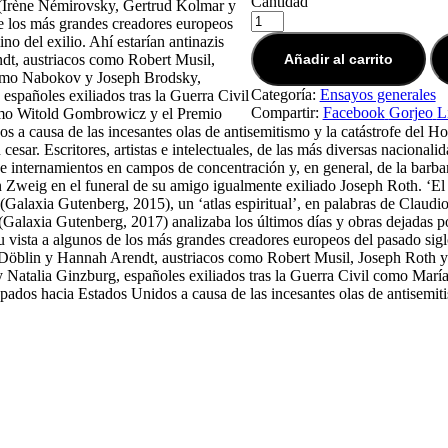
Cantidad
z (Irène Némirovsky, Gertrud Kolmar y
 de los más grandes creadores europeos
o del exilio. Ahí estarían antinazis
t, austriacos como Robert Musil,
Añadir al carrito
 como Nabokov y Joseph Brodsky,
Categoría:
Ensayos generales
spañoles exiliados tras la Guerra Civil
Compartir:
Facebook
Gorjeo
L
mo Witold Gombrowicz y el Premio
a causa de las incesantes olas de antisemitismo y la catástrofe del H
sar. Escritores, artistas e intelectuales, de las más diversas nacionalid
es e internamientos en campos de concentración y, en general, de la barb
an Zweig en el funeral de su amigo igualmente exiliado Joseph Roth. ‘El e
 (Galaxia Gutenberg, 2015), un ‘atlas espiritual’, en palabras de Clau
 (Galaxia Gutenberg, 2017) analizaba los últimos días y obras dejadas 
u vista a algunos de los más grandes creadores europeos del pasado sig
öblin y Hannah Arendt, austriacos como Robert Musil, Joseph Roth y 
 Natalia Ginzburg, españoles exiliados tras la Guerra Civil como Ma
os hacia Estados Unidos a causa de las incesantes olas de antisemiti