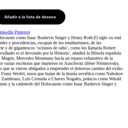
Añadir a la lista de deseos
inkedIn
Pinterest
olocausto como Isaac Bashevis Singer y Henry Roth.El siglo xx está
ades y procedencias, escapan de los totalitarismos, de las
arie y de gigantescos ‘océanos de odio’, como los llamaría Robert
xiliado es el devorado por la Historia’, añadirá la filósofa española
dio Magris, Mercedes Monmany hacía un repaso exhaustivo de la
por varias escritoras que murieron en Auschwitz (Irène Némirovsky,
lo que se vieron obligados a emprender el doloroso camino del exilio.
Franz Werfel, rusos que huían de la tiranía soviética como Nabokov
ría Zambrano, Luis Cernuda o Chaves Nogales, polacos como Witold
smo y la catástrofe del Holocausto como Isaac Bashevis Singer y