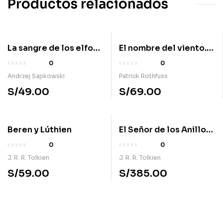
Productos relacionados
La sangre de los elfos.
El nombre del viento.
Saga Geralt de Rivia 3
Crónica del asesino de
0
0
reyes 1
Andrzej Sapkowski
Patrick Rothfuss
S/
49.00
S/
69.00
Beren y Lúthien
El Señor de los Anillos.
Ilustrado por Alan Lee
0
0
J. R. R. Tolkien
J. R. R. Tolkien
S/
59.00
S/
385.00