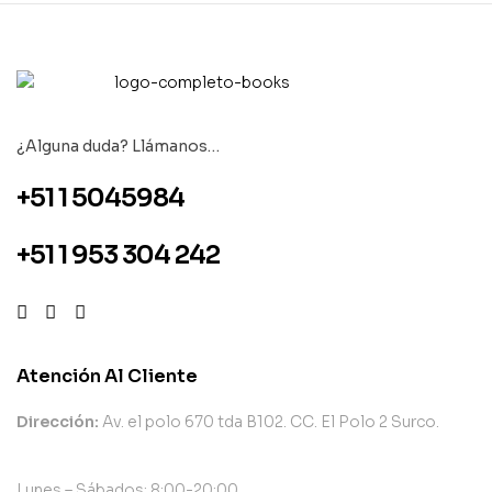
¿Alguna duda? Llámanos…
+51 1 5045984
+51 1 953 304 242
Atención Al Cliente
Dirección:
Av. el polo 670 tda B102. CC. El Polo 2 Surco.
Lunes – Sábados: 8:00-20:00