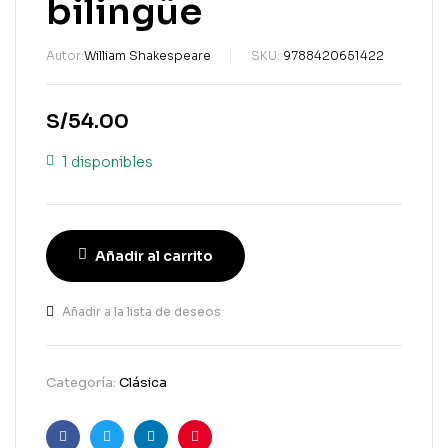
bilingüe
Autor:
William Shakespeare
SKU:
9788420651422
S/
54.00
1 disponibles
Añadir al carrito
Añadir a la lista de deseos
Categoría:
Clásica