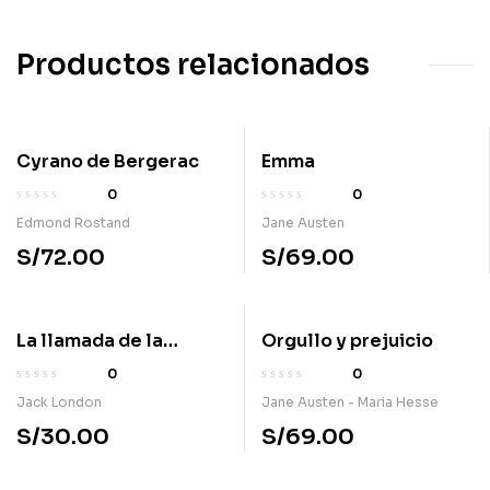
Productos relacionados
Cyrano de Bergerac
Emma
0
0
Edmond Rostand
Jane Austen
S/
72.00
S/
69.00
La llamada de la
Orgullo y prejuicio
naturaleza
0
0
Jack London
Jane Austen - Maria Hesse
S/
30.00
S/
69.00