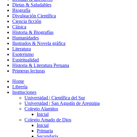
Dietas & Saludables
Biografía
Divulgación Científica
Ciencia ficción
Clásica
Historia & Biografías
Humanidades
Ilustrados & Novela gráfica
Literatura
Esoterismo
Espiritualidad
Historia & Literatura Peruana
Primeras lecturas
Home
Librería
Instituciones
Universidad | Científica del Sur
Universidad | San Agustín de Arequipa
Colegio Alamitos
Inicial
Colegio Amado de Dios
Inicial
Primaria
Secundaria