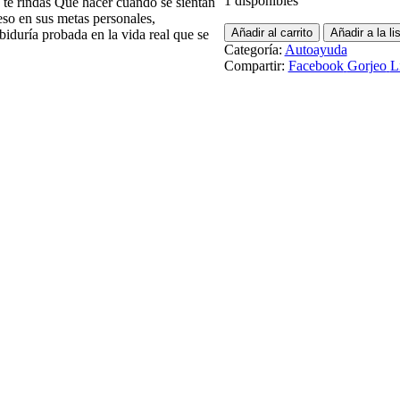
1 disponibles
 te rindas Qué hacer cuando se sientan
so en sus metas personales,
Añadir al carrito
Añadir a la l
abiduría probada en la vida real que se
Categoría:
Autoayuda
Compartir:
Facebook
Gorjeo
L