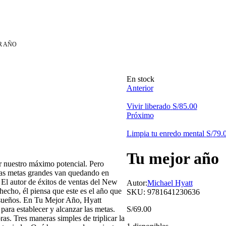
R AÑO
Disponibilidad:
En stock
Anterior
Vivir liberado
S/
85.00
Próximo
Limpia tu enredo mental
S/
79.
Tu mejor año
r nuestro máximo potencial. Pero
ras metas grandes van quedando en
 El autor de éxitos de ventas del New
Autor:
Michael Hyatt
hecho, él piensa que este es el año que
SKU:
9781641230636
s sueños. En Tu Mejor Año, Hyatt
para establecer y alcanzar las metas.
S/
69.00
as. Tres maneras simples de triplicar la