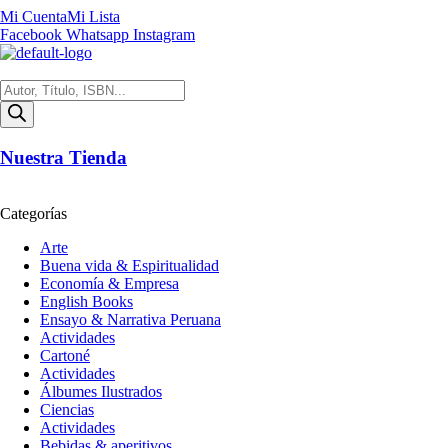
Mi Cuenta
Mi Lista
Facebook
Whatsapp
Instagram
Búsqueda
de
productos
Nuestra Tienda
Categorías
Arte
Buena vida & Espiritualidad
Economía & Empresa
English Books
Ensayo & Narrativa Peruana
Actividades
Cartoné
Actividades
Álbumes Ilustrados
Ciencias
Actividades
Bebidas & aperitivos