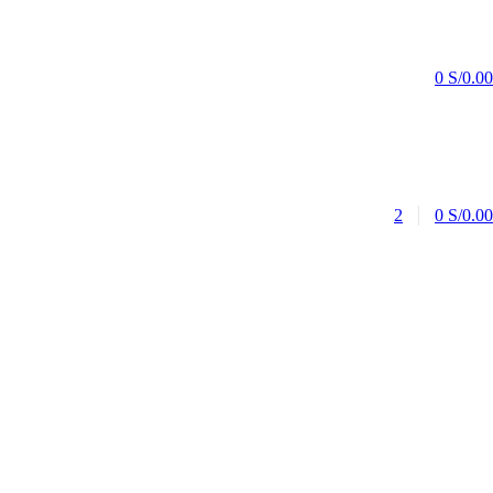
0
S/
0.00
2
0
S/
0.00