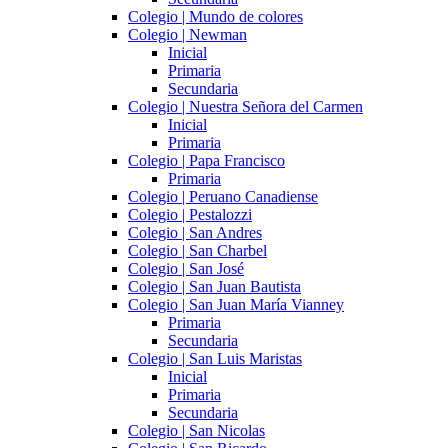
Colegio | Mundo de colores
Colegio | Newman
Inicial
Primaria
Secundaria
Colegio | Nuestra Señora del Carmen
Inicial
Primaria
Colegio | Papa Francisco
Primaria
Colegio | Peruano Canadiense
Colegio | Pestalozzi
Colegio | San Andres
Colegio | San Charbel
Colegio | San José
Colegio | San Juan Bautista
Colegio | San Juan María Vianney
Primaria
Secundaria
Colegio | San Luis Maristas
Inicial
Primaria
Secundaria
Colegio | San Nicolas