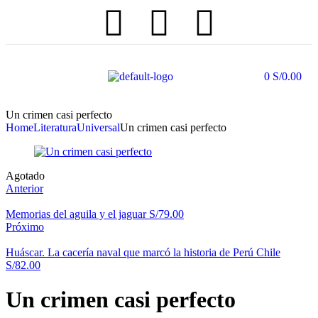
0
S/
0.00
Un crimen casi perfecto
Home
Literatura
Universal
Un crimen casi perfecto
Agotado
Anterior
Memorias del aguila y el jaguar
S/
79.00
Próximo
Huáscar. La cacería naval que marcó la historia de Perú Chile
S/
82.00
Un crimen casi perfecto