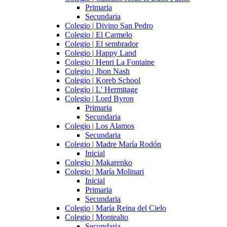
Primaria
Secundaria
Colegio | Divino San Pedro
Colegio | El Carmelo
Colegio | El sembrador
Colegio | Happy Land
Colegio | Henri La Fontaine
Colegio | Jhon Nash
Colegio | Koreb School
Colegio | L' Hermitage
Colegio | Lord Byron
Primaria
Secundaria
Colegio | Los Alamos
Secundaria
Colegio | Madre María Rodón
Inicial
Colegio | Makarenko
Colegio | María Molinari
Inicial
Primaria
Secundaria
Colegio | María Reina del Cielo
Colegio | Montealto
Secundaria