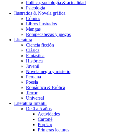
Política, sociología & actualidad
Psicología
Ilustrados & Novela gráfica
Cómics
Libros ilustrados
Mangas
Rompecabezas y juegos
Literatura
Ciencia ficción
Clásica
Fantástica
Histórica
Juvenil
Novela negra y misterio
Peruana
Poesía
Romántica & Erótica
Terror
Universal
Literatura Infantil
De 0 a 5 años
Actividades
Cartoné
Pop Up
Primeras lecturas