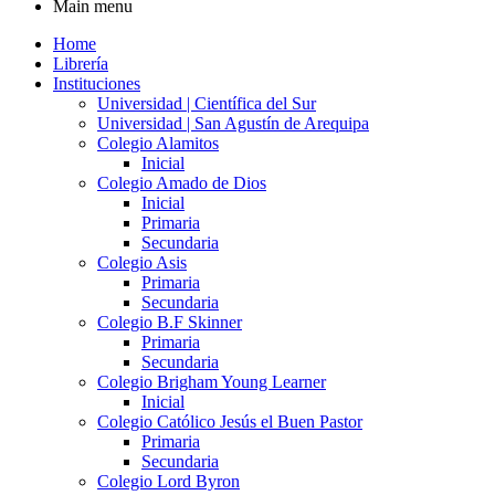
Main menu
Home
Librería
Instituciones
Universidad | Científica del Sur
Universidad | San Agustín de Arequipa
Colegio Alamitos
Inicial
Colegio Amado de Dios
Inicial
Primaria
Secundaria
Colegio Asis
Primaria
Secundaria
Colegio B.F Skinner
Primaria
Secundaria
Colegio Brigham Young Learner
Inicial
Colegio Católico Jesús el Buen Pastor
Primaria
Secundaria
Colegio Lord Byron