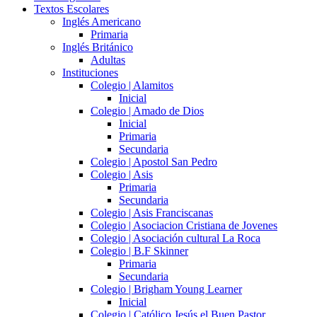
Textos Escolares
Inglés Americano
Primaria
Inglés Británico
Adultas
Instituciones
Colegio | Alamitos
Inicial
Colegio | Amado de Dios
Inicial
Primaria
Secundaria
Colegio | Apostol San Pedro
Colegio | Asis
Primaria
Secundaria
Colegio | Asis Franciscanas
Colegio | Asociacion Cristiana de Jovenes
Colegio | Asociación cultural La Roca
Colegio | B.F Skinner
Primaria
Secundaria
Colegio | Brigham Young Learner
Inicial
Colegio | Católico Jesús el Buen Pastor