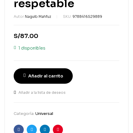
respetable
Autor:
Naguib Mahfuz
SKU:
9788416529889
S/
87.00
1 disponibles
Añadir al carrito
Añadir a la lista de deseos
Categoría:
Universal