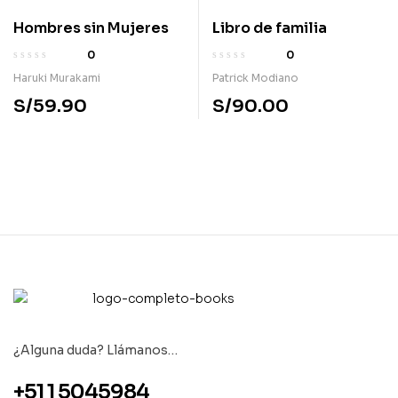
Hombres sin Mujeres
Libro de familia
0
0
Haruki Murakami
Patrick Modiano
S/
59.90
S/
90.00
¿Alguna duda? Llámanos…
+51 1 5045984