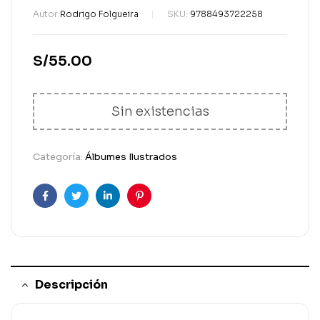
Autor:
Rodrigo Folgueira
SKU:
9788493722258
S/
55.00
Sin existencias
Categoría:
Álbumes Ilustrados
Facebook
Gorjeo
LinkedIn
Pinterest
Descripción