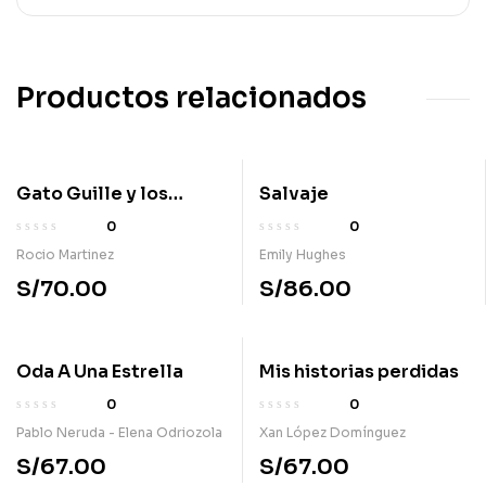
Productos relacionados
Gato Guille y los
Salvaje
monstruos
0
0
Rocio Martinez
Emily Hughes
S/
70.00
S/
86.00
Oda A Una Estrella
Mis historias perdidas
0
0
Pablo Neruda - Elena Odriozola
Xan López Domínguez
S/
67.00
S/
67.00