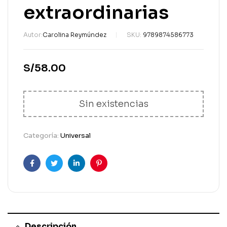
extraordinarias
Autor:
Carolina Reymúndez
SKU:
9789874586773
S/
58.00
Sin existencias
Categoría:
Universal
Facebook
Gorjeo
LinkedIn
Pinterest
Descripción