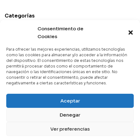
Categorías
Best Sellers
Consentimiento de
Cookies
Mejor Valorados
Top de la Semana
Para ofrecer las mejores experiencias, utilizamos tecnologías
Libros en Oferta
como las cookies para almacenar y/o acceder a la información
del dispositivo. El consentimiento de estas tecnologías nos
Novedades
permitirá procesar datos como el comportamiento de
navegación o las identificaciones únicas en este sitio. No
consentir o retirar el consentimiento, puede afectar
negativamente a ciertas características y funciones.
Copyright © 2025 Books & Co. Todos los derechos
Aceptar
reservados.
Denegar
Contáctanos
Ver preferencias