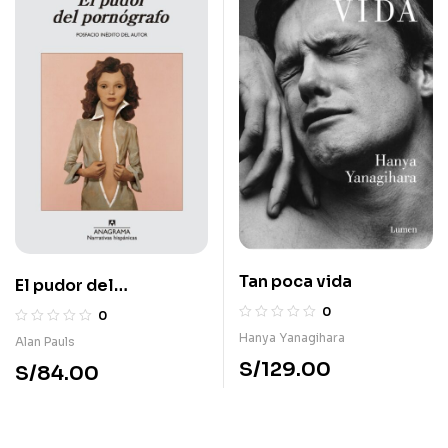
Tan poca vida
El pudor del
pornografo
0
0
Hanya Yanagihara
Alan Pauls
S/
129.00
S/
84.00