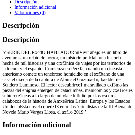
Descripción
Información adicional
Valoraciones (0)
Descripción
Descripción
b’SERIE DEL RxcdO HABLADORnnVivir abajo es un libro de
aventuras, un relato de horror, un misterio policial, una historia
hecha de mil historias y una crxf3nica de viajes por los territorios de
la locura y el espanto. Comienza en Perxfa, cuando un cineasta
americano comete un tenebroso homicidio en el sxf3tano de una
casa el dxeda de la captura de Abimael Guzmxe1n, lxedder de
Sendero Luminoso. El lector descubrirxe1 maravillado cxf3mo las
piezas del enigma emergen de catacumbas, manicomios y cxe1rceles
subterrxe1neas a lo largo de un viaje infinito por los oscuros
calabozos de la historia de Amxe9rica Latina, Europa y los Estados
Unidos.nEsta novela quedxf3 entre las 5 finalistas de la III Bienal de
Novela Mario Vargas Llosa, el axf1o 2019.’
Información adicional