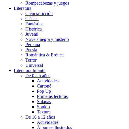
Rompecabezas y juegos
Literatura
Ciencia ficción
Clásica
Fantástica
Histórica
Juvenil
Novela negra y misterio
Peruana
Poesía
Romántica & Erótica
Terror
Universal
Literatura Infantil
De 0 a 5 años
Actividades
Cartoné
Pop Up
Primeras lecturas
Solapas
Sonido
Textura
De 10 a 12 años
Actividades
Álbumes Ilustrados