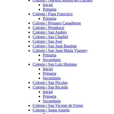
Colegio | Nuestra Señora del Carmen
Inicial
Primaria
Colegio | Papa Francisco
Primaria
Colegio | Peruano Canadiense
Colegio | Pestalozzi
Colegio | San Andres
Colegio | San Charbel
Colegio | San José
Colegio | San Juan Bautista
Colegio | San Juan María Vianney
Primaria
Secundaria
Colegio | San Luis Maristas
Inicial
Primaria
Secundaria
Colegio | San Nicolas
Colegio | San Ricardo
Inicial
Primaria
Secundaria
Colegio | San Vicente de Ferrer
Colegio | Santa Angela