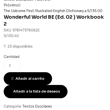
Próximo
The Usborne First Illustrated English Dictionary a
S/
135.00
Wonderful World BE (Ed. 02 ) Workbook
2
SKU:
9781473760622
S/
130.40
23 disponibles
Cantidad
Añadir al carrito
Añadir a la lista de deseos
Categoría:
Textos Escolares