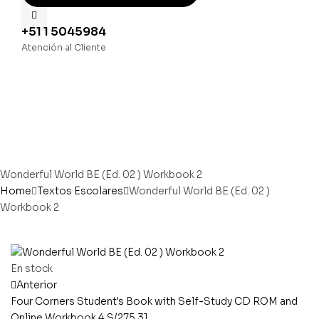
+51 1 5045984
Atención al Cliente
Wonderful World BE (Ed. 02 ) Workbook 2
Home
Textos Escolares
Wonderful World BE (Ed. 02 )
Workbook 2
Disponibilidad:
En stock
Anterior
Four Corners Student's Book with Self-Study CD ROM and
Online Workbook 4
S/
275.31