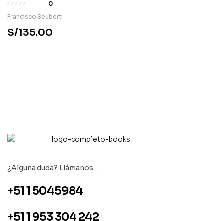
0
Francisco Seubert
S/
135.00
¿Alguna duda? Llámanos…
+51 1 5045984
+51 1 953 304 242