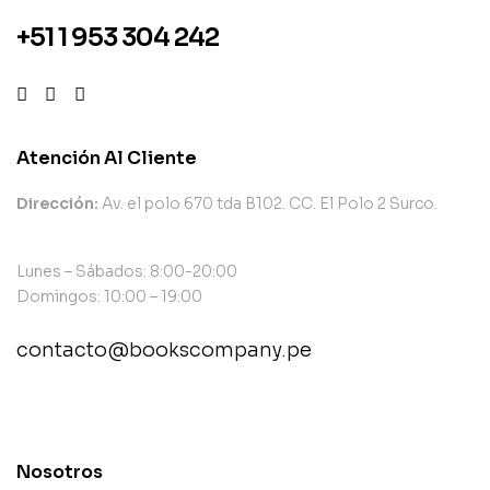
+51 1 953 304 242
Atención Al Cliente
Dirección:
Av. el polo 670 tda B102. CC. El Polo 2 Surco.
Lunes – Sábados: 8:00-20:00
Domingos: 10:00 – 19:00
contacto@bookscompany.pe
contact@example.com
Nosotros