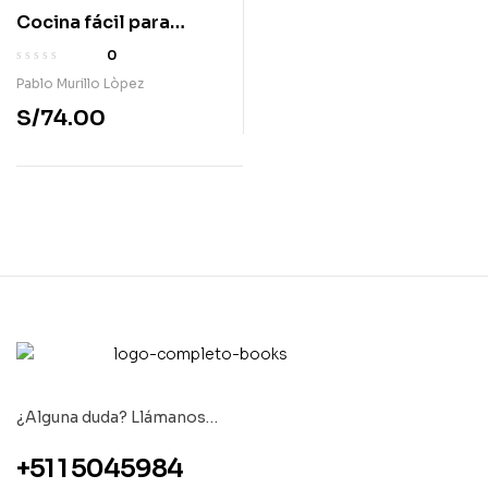
Cocina fácil para
alérgicos
0
Pablo Murillo Lòpez
S/
74.00
¿Alguna duda? Llámanos…
+51 1 5045984