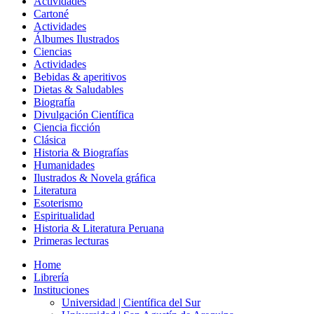
Actividades
Cartoné
Actividades
Álbumes Ilustrados
Ciencias
Actividades
Bebidas & aperitivos
Dietas & Saludables
Biografía
Divulgación Científica
Ciencia ficción
Clásica
Historia & Biografías
Humanidades
Ilustrados & Novela gráfica
Literatura
Esoterismo
Espiritualidad
Historia & Literatura Peruana
Primeras lecturas
Home
Librería
Instituciones
Universidad | Científica del Sur