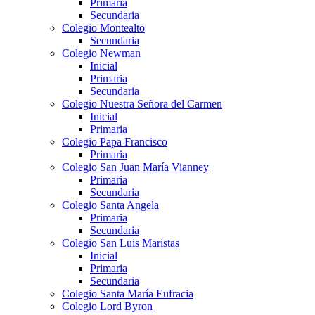
Primaria
Secundaria
Colegio Montealto
Secundaria
Colegio Newman
Inicial
Primaria
Secundaria
Colegio Nuestra Señora del Carmen
Inicial
Primaria
Colegio Papa Francisco
Primaria
Colegio San Juan María Vianney
Primaria
Secundaria
Colegio Santa Angela
Primaria
Secundaria
Colegio San Luis Maristas
Inicial
Primaria
Secundaria
Colegio Santa María Eufracia
Colegio Lord Byron