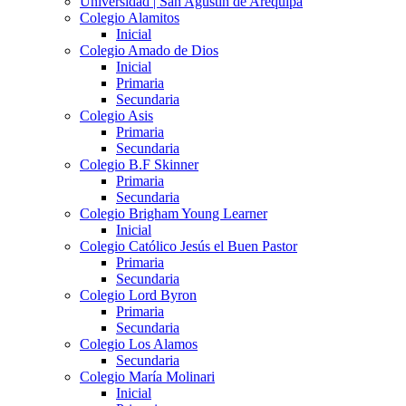
Universidad | San Agustín de Arequipa
Colegio Alamitos
Inicial
Colegio Amado de Dios
Inicial
Primaria
Secundaria
Colegio Asis
Primaria
Secundaria
Colegio B.F Skinner
Primaria
Secundaria
Colegio Brigham Young Learner
Inicial
Colegio Católico Jesús el Buen Pastor
Primaria
Secundaria
Colegio Lord Byron
Primaria
Secundaria
Colegio Los Alamos
Secundaria
Colegio María Molinari
Inicial