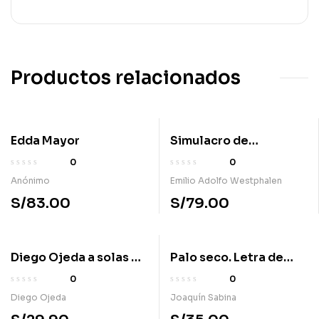
Productos relacionados
Edda Mayor
Simulacro de
sortilegios
0
0
Anónimo
Emilio Adolfo Westphalen
S/
83.00
S/
79.00
Diego Ojeda a solas en
Palo seco. Letra de
Fnac
canciones
0
0
Diego Ojeda
Joaquín Sabina