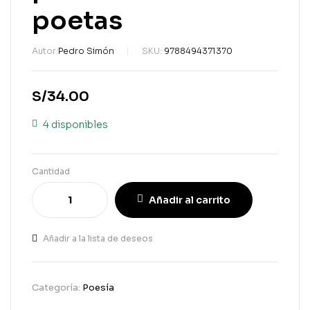
poetas
Autor:
Pedro Simón
SKU:
9788494371370
S/
34.00
4 disponibles
Cantidad
Añadir al carrito
Añadir a la lista de deseos
Categoría:
Poesía