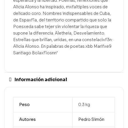
esperanza y la libertad. Poemas, reflexiones que
Alicia Alonso ha inspirado, mxfaltiples voces de
delicado coro. Nombres indispensables de Cuba,
de Espaxf1a, del territorio compartido que solo la
Poesxeda sabe tejer sin violentar la riqueza que
supone la diferencia. Aletheia, Desvelamiento.
Estrellas que brillan, unidas, en una constelacixf3n:
Alicia Alonso. En palabras de poetas.xbb Marifxe9
Santiago Bolaxf1osnn’
Información adicional
Peso
0.3 kg
Autores
Pedro Simón