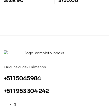
S/
29.90
S/
35.00
¿Alguna duda? Llámanos…
+51 1 5045984
+51 1 953 304 242