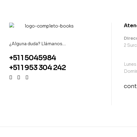
Aten
Direc
¿Alguna duda? Llámanos…
2 Surc
+51 1 5045984
Lunes
+51 1 953 304 242
Domin
con
con