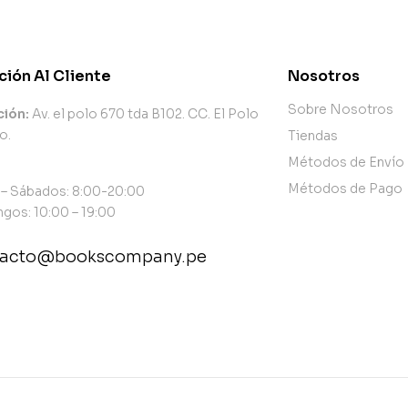
ción Al Cliente
Nosotros
Sobre Nosotros
ción:
Av. el polo 670 tda B102. CC. El Polo
o.
Tiendas
Métodos de Envío
Métodos de Pago
 – Sábados: 8:00-20:00
gos: 10:00 – 19:00
tacto@bookscompany.pe
tact@example.com