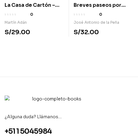
La Casa de Cartón –
Breves paseos por
Bolsillo
Marte
0
0
Martín Adán
José Antonio de la Peña
S/
29.00
S/
32.00
¿Alguna duda? Llámanos…
+51 1 5045984