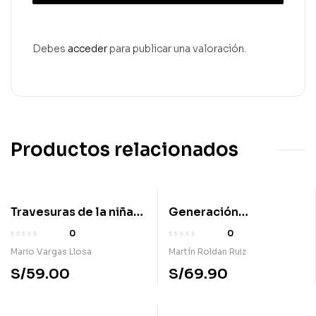
Debes
acceder
para publicar una valoración.
Productos relacionados
Travesuras de la niña
Generación
mala
cochebomba
0
0
Mario Vargas Llosa
Martín Roldan Ruiz
S/
59.00
S/
69.90