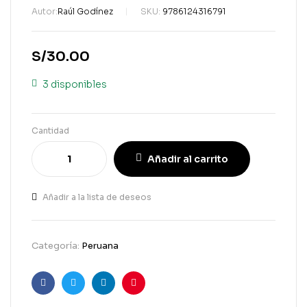
Autor:
Raúl Godínez
SKU:
9786124316791
S/
30.00
3 disponibles
Cantidad
Añadir al carrito
Añadir a la lista de deseos
Categoría:
Peruana
Facebook
Gorjeo
LinkedIn
Pinterest