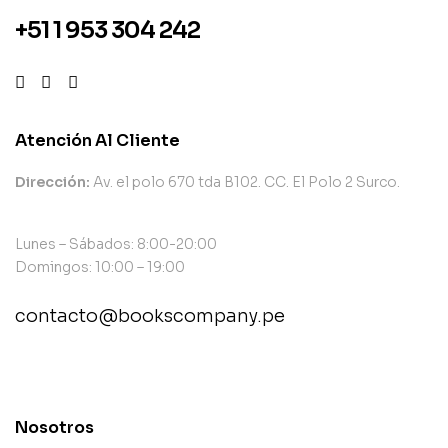
+51 1 953 304 242
Atención Al Cliente
Dirección:
Av. el polo 670 tda B102. CC. El Polo 2 Surco.
Lunes – Sábados: 8:00-20:00
Domingos: 10:00 – 19:00
contacto@bookscompany.pe
contact@example.com
Nosotros