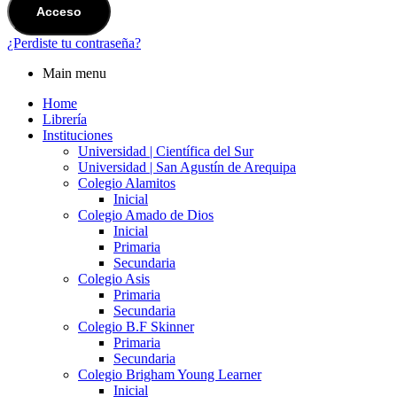
Acceso
¿Perdiste tu contraseña?
Main menu
Home
Librería
Instituciones
Universidad | Científica del Sur
Universidad | San Agustín de Arequipa
Colegio Alamitos
Inicial
Colegio Amado de Dios
Inicial
Primaria
Secundaria
Colegio Asis
Primaria
Secundaria
Colegio B.F Skinner
Primaria
Secundaria
Colegio Brigham Young Learner
Inicial