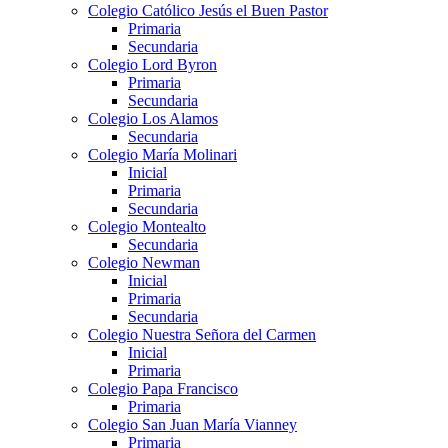
Colegio Católico Jesús el Buen Pastor
Primaria
Secundaria
Colegio Lord Byron
Primaria
Secundaria
Colegio Los Alamos
Secundaria
Colegio María Molinari
Inicial
Primaria
Secundaria
Colegio Montealto
Secundaria
Colegio Newman
Inicial
Primaria
Secundaria
Colegio Nuestra Señora del Carmen
Inicial
Primaria
Colegio Papa Francisco
Primaria
Colegio San Juan María Vianney
Primaria