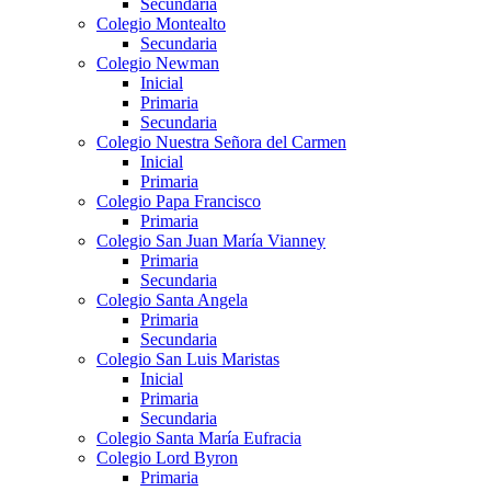
Secundaria
Colegio Montealto
Secundaria
Colegio Newman
Inicial
Primaria
Secundaria
Colegio Nuestra Señora del Carmen
Inicial
Primaria
Colegio Papa Francisco
Primaria
Colegio San Juan María Vianney
Primaria
Secundaria
Colegio Santa Angela
Primaria
Secundaria
Colegio San Luis Maristas
Inicial
Primaria
Secundaria
Colegio Santa María Eufracia
Colegio Lord Byron
Primaria