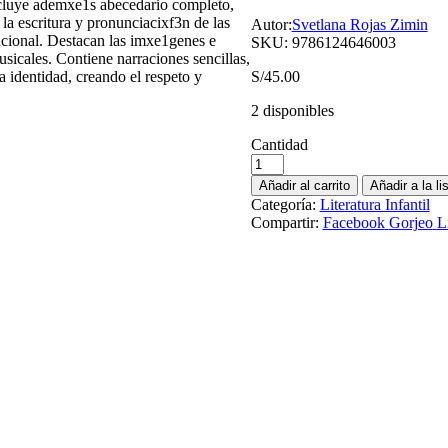
Incluye ademxe1s abecedario completo,
la escritura y pronunciacixf3n de las
Autor:
Svetlana Rojas Zimin
acional. Destacan las imxe1genes e
SKU:
9786124646003
sicales. Contiene narraciones sencillas,
la identidad, creando el respeto y
S/
45.00
2 disponibles
Cantidad
Añadir al carrito
Añadir a la l
Categoría:
Literatura Infantil
Compartir:
Facebook
Gorjeo
L