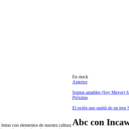
Disponibilidad:
En stock
Anterior
Somos amables (Soy Mayor)
S
Próximo
El avión que partió de un tren
Abc con Inca
s letras con elementos de nuestra cultura