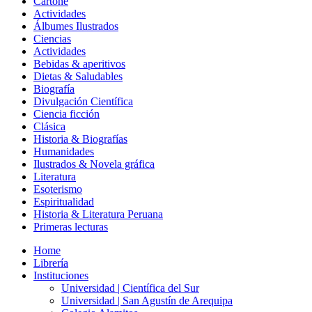
Cartoné
Actividades
Álbumes Ilustrados
Ciencias
Actividades
Bebidas & aperitivos
Dietas & Saludables
Biografía
Divulgación Científica
Ciencia ficción
Clásica
Historia & Biografías
Humanidades
Ilustrados & Novela gráfica
Literatura
Esoterismo
Espiritualidad
Historia & Literatura Peruana
Primeras lecturas
Home
Librería
Instituciones
Universidad | Científica del Sur
Universidad | San Agustín de Arequipa