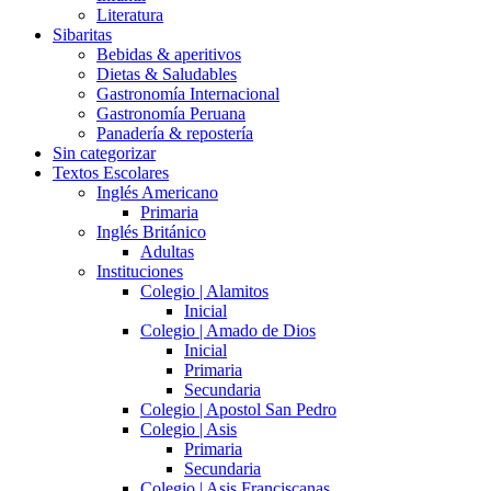
Literatura
Sibaritas
Bebidas & aperitivos
Dietas & Saludables
Gastronomía Internacional
Gastronomía Peruana
Panadería & repostería
Sin categorizar
Textos Escolares
Inglés Americano
Primaria
Inglés Británico
Adultas
Instituciones
Colegio | Alamitos
Inicial
Colegio | Amado de Dios
Inicial
Primaria
Secundaria
Colegio | Apostol San Pedro
Colegio | Asis
Primaria
Secundaria
Colegio | Asis Franciscanas