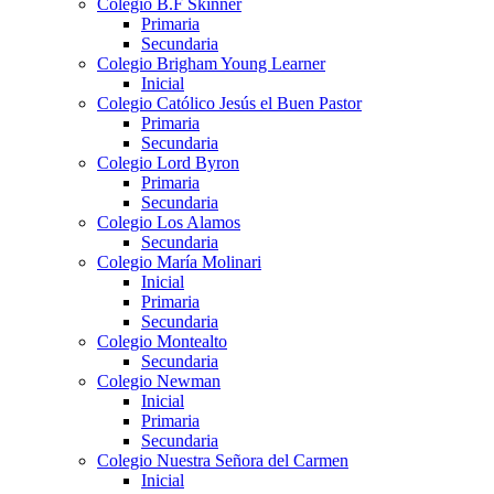
Colegio B.F Skinner
Primaria
Secundaria
Colegio Brigham Young Learner
Inicial
Colegio Católico Jesús el Buen Pastor
Primaria
Secundaria
Colegio Lord Byron
Primaria
Secundaria
Colegio Los Alamos
Secundaria
Colegio María Molinari
Inicial
Primaria
Secundaria
Colegio Montealto
Secundaria
Colegio Newman
Inicial
Primaria
Secundaria
Colegio Nuestra Señora del Carmen
Inicial