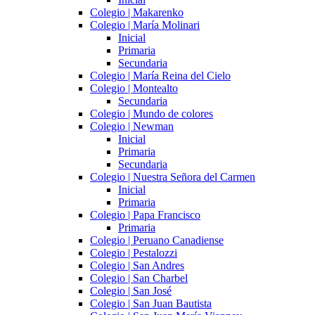
Colegio | Makarenko
Colegio | María Molinari
Inicial
Primaria
Secundaria
Colegio | María Reina del Cielo
Colegio | Montealto
Secundaria
Colegio | Mundo de colores
Colegio | Newman
Inicial
Primaria
Secundaria
Colegio | Nuestra Señora del Carmen
Inicial
Primaria
Colegio | Papa Francisco
Primaria
Colegio | Peruano Canadiense
Colegio | Pestalozzi
Colegio | San Andres
Colegio | San Charbel
Colegio | San José
Colegio | San Juan Bautista