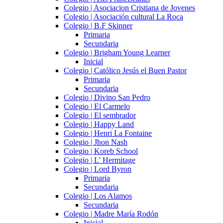
Colegio | Asociacion Cristiana de Jovenes
Colegio | Asociación cultural La Roca
Colegio | B.F Skinner
Primaria
Secundaria
Colegio | Brigham Young Learner
Inicial
Colegio | Católico Jesús el Buen Pastor
Primaria
Secundaria
Colegio | Divino San Pedro
Colegio | El Carmelo
Colegio | El sembrador
Colegio | Happy Land
Colegio | Henri La Fontaine
Colegio | Jhon Nash
Colegio | Koreb School
Colegio | L' Hermitage
Colegio | Lord Byron
Primaria
Secundaria
Colegio | Los Alamos
Secundaria
Colegio | Madre María Rodón
Inicial