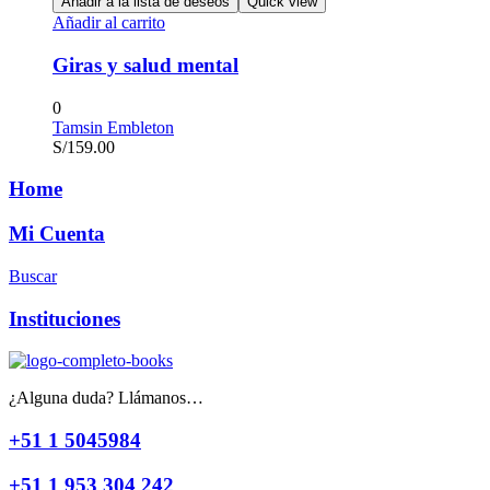
Añadir a la lista de deseos
Quick view
Añadir al carrito
Giras y salud mental
0
Tamsin Embleton
S/
159.00
Home
Mi Cuenta
Buscar
Instituciones
¿Alguna duda? Llámanos…
+51 1 5045984
+51 1 953 304 242