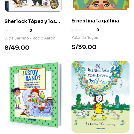
Ernestina la gallina
Sherlock Tópez y los
extraños polluelos
0
0
Yolanda Reyes
Lucia Serrano - Rocio Antón
S/
39.00
S/
49.00