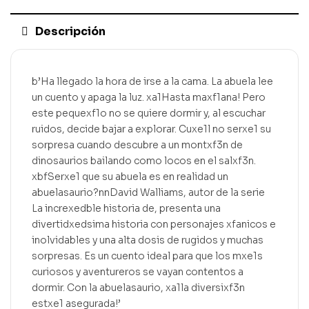
Descripción
b’Ha llegado la hora de irse a la cama. La abuela lee
un cuento y apaga la luz. xa1Hasta maxf1ana! Pero
este pequexf1o no se quiere dormir y, al escuchar
ruidos, decide bajar a explorar. Cuxe1l no serxe1 su
sorpresa cuando descubre a un montxf3n de
dinosaurios bailando como locos en el salxf3n.
xbfSerxe1 que su abuela es en realidad un
abuelasaurio?nnDavid Walliams, autor de la serie
La increxedble historia de, presenta una
divertidxedsima historia con personajes xfanicos e
inolvidables y una alta dosis de rugidos y muchas
sorpresas. Es un cuento ideal para que los mxe1s
curiosos y aventureros se vayan contentos a
dormir. Con la abuelasaurio, xa1la diversixf3n
estxe1 asegurada!’