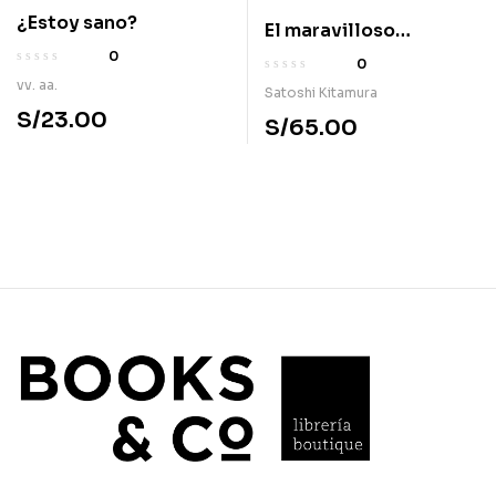
¿Estoy sano?
El maravilloso
sombrero de María
0
0
vv. aa.
Satoshi Kitamura
S/
23.00
S/
65.00