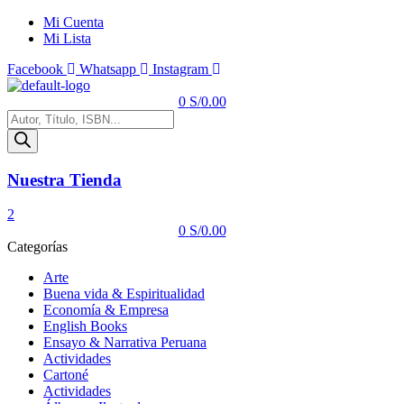
Mi Cuenta
Mi Lista
Facebook
Whatsapp
Instagram
Menú
0
S/
0.00
Búsqueda
de
productos
Nuestra Tienda
2
0
S/
0.00
Categorías
Arte
Buena vida & Espiritualidad
Economía & Empresa
English Books
Ensayo & Narrativa Peruana
Actividades
Cartoné
Actividades