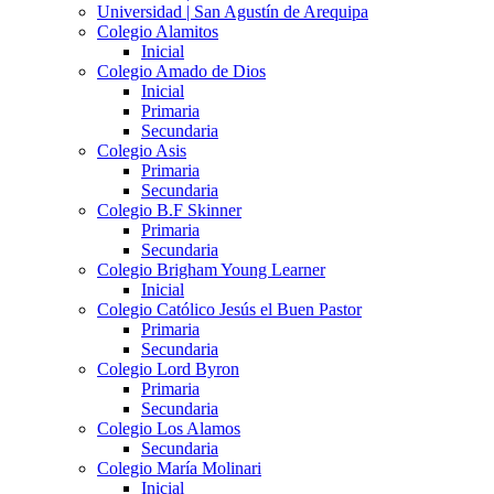
Universidad | San Agustín de Arequipa
Colegio Alamitos
Inicial
Colegio Amado de Dios
Inicial
Primaria
Secundaria
Colegio Asis
Primaria
Secundaria
Colegio B.F Skinner
Primaria
Secundaria
Colegio Brigham Young Learner
Inicial
Colegio Católico Jesús el Buen Pastor
Primaria
Secundaria
Colegio Lord Byron
Primaria
Secundaria
Colegio Los Alamos
Secundaria
Colegio María Molinari
Inicial