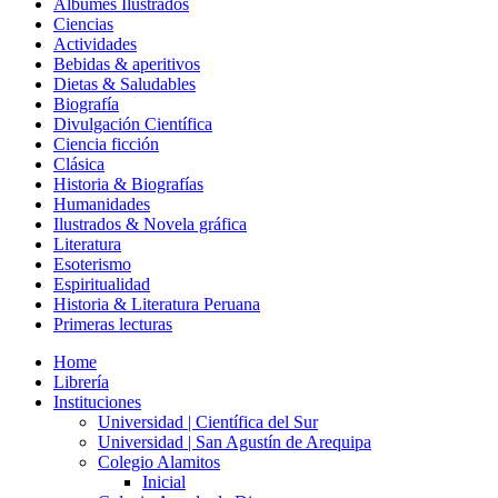
Álbumes Ilustrados
Ciencias
Actividades
Bebidas & aperitivos
Dietas & Saludables
Biografía
Divulgación Científica
Ciencia ficción
Clásica
Historia & Biografías
Humanidades
Ilustrados & Novela gráfica
Literatura
Esoterismo
Espiritualidad
Historia & Literatura Peruana
Primeras lecturas
Home
Librería
Instituciones
Universidad | Científica del Sur
Universidad | San Agustín de Arequipa
Colegio Alamitos
Inicial