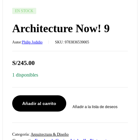
DISPONIBILIDAD:
EN STOCK
Architecture Now! 9
Autor:
Philip Jodidio
SKU:
9783836539005
S/
245.00
1 disponibles
Añadir al carrito
Añadir a la lista de deseos
Categoría:
Arquitectura & Diseño