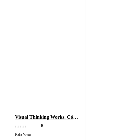
Visual Thinking Works. Cómo
lograr lo que te propongas con
0
dibujos
Rafa Vivas