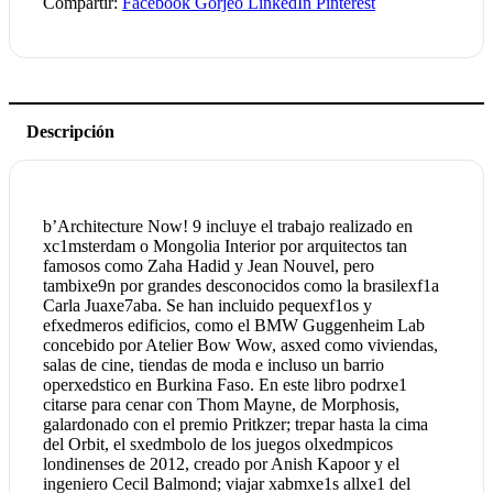
Compartir:
Facebook
Gorjeo
LinkedIn
Pinterest
Descripción
b’Architecture Now! 9 incluye el trabajo realizado en
xc1msterdam o Mongolia Interior por arquitectos tan
famosos como Zaha Hadid y Jean Nouvel, pero
tambixe9n por grandes desconocidos como la brasilexf1a
Carla Juaxe7aba. Se han incluido pequexf1os y
efxedmeros edificios, como el BMW Guggenheim Lab
concebido por Atelier Bow Wow, asxed como viviendas,
salas de cine, tiendas de moda e incluso un barrio
operxedstico en Burkina Faso. En este libro podrxe1
citarse para cenar con Thom Mayne, de Morphosis,
galardonado con el premio Pritkzer; trepar hasta la cima
del Orbit, el sxedmbolo de los juegos olxedmpicos
londinenses de 2012, creado por Anish Kapoor y el
ingeniero Cecil Balmond; viajar xabmxe1s allxe1 del