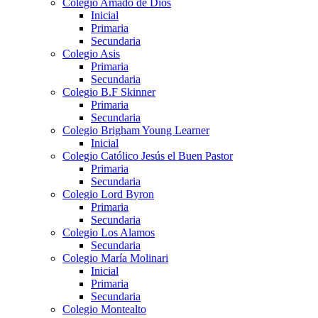
Colegio Amado de Dios
Inicial
Primaria
Secundaria
Colegio Asis
Primaria
Secundaria
Colegio B.F Skinner
Primaria
Secundaria
Colegio Brigham Young Learner
Inicial
Colegio Católico Jesús el Buen Pastor
Primaria
Secundaria
Colegio Lord Byron
Primaria
Secundaria
Colegio Los Alamos
Secundaria
Colegio María Molinari
Inicial
Primaria
Secundaria
Colegio Montealto