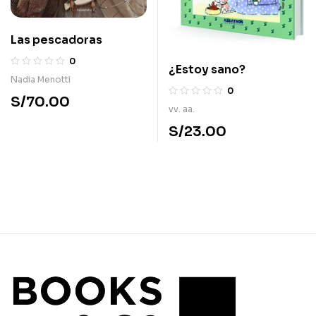
Las pescadoras
0
¿Estoy sano?
Nadia Menotti
0
S/
70.00
vv. aa.
S/
23.00