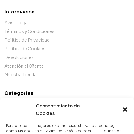
Información
Aviso Legal
Términos y Condiciones
Política de Privacidad
Política de Cookies
Devoluciones
Atención al Cliente
Nuestra Tienda
Categorías
Best Sellers
Consentimiento de
Mejor Valorados
Cookies
Top de la Semana
Para ofrecer las mejores experiencias, utilizamos tecnologías
Libros en Oferta
como las cookies para almacenar y/o acceder a la información