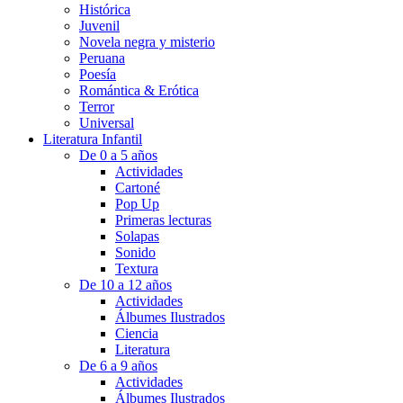
Histórica
Juvenil
Novela negra y misterio
Peruana
Poesía
Romántica & Erótica
Terror
Universal
Literatura Infantil
De 0 a 5 años
Actividades
Cartoné
Pop Up
Primeras lecturas
Solapas
Sonido
Textura
De 10 a 12 años
Actividades
Álbumes Ilustrados
Ciencia
Literatura
De 6 a 9 años
Actividades
Álbumes Ilustrados