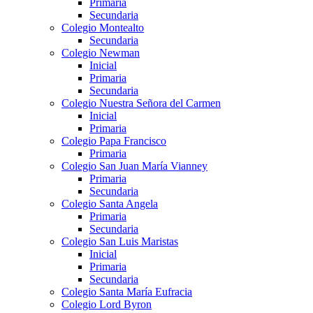
Primaria
Secundaria
Colegio Montealto
Secundaria
Colegio Newman
Inicial
Primaria
Secundaria
Colegio Nuestra Señora del Carmen
Inicial
Primaria
Colegio Papa Francisco
Primaria
Colegio San Juan María Vianney
Primaria
Secundaria
Colegio Santa Angela
Primaria
Secundaria
Colegio San Luis Maristas
Inicial
Primaria
Secundaria
Colegio Santa María Eufracia
Colegio Lord Byron