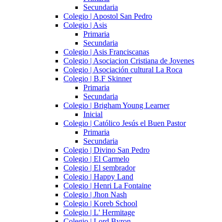
Secundaria
Colegio | Apostol San Pedro
Colegio | Asis
Primaria
Secundaria
Colegio | Asis Franciscanas
Colegio | Asociacion Cristiana de Jovenes
Colegio | Asociación cultural La Roca
Colegio | B.F Skinner
Primaria
Secundaria
Colegio | Brigham Young Learner
Inicial
Colegio | Católico Jesús el Buen Pastor
Primaria
Secundaria
Colegio | Divino San Pedro
Colegio | El Carmelo
Colegio | El sembrador
Colegio | Happy Land
Colegio | Henri La Fontaine
Colegio | Jhon Nash
Colegio | Koreb School
Colegio | L' Hermitage
Colegio | Lord Byron