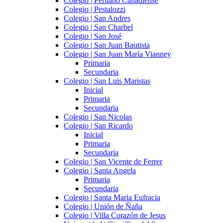
Colegio | Peruano Canadiense
Colegio | Pestalozzi
Colegio | San Andres
Colegio | San Charbel
Colegio | San José
Colegio | San Juan Bautista
Colegio | San Juan María Vianney
Primaria
Secundaria
Colegio | San Luis Maristas
Inicial
Primaria
Secundaria
Colegio | San Nicolas
Colegio | San Ricardo
Inicial
Primaria
Secundaria
Colegio | San Vicente de Ferrer
Colegio | Santa Angela
Primaria
Secundaria
Colegio | Santa Maria Eufracia
Colegio | Unión de Ñaña
Colegio | Villa Corazón de Jesus