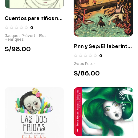
Cuentos para niños no
tan buenos
0
Jacques Prévert - Elsa
Henriquez
Finn y Sep: El laberinto
S/
98.00
de los Gnomos
0
Goes Peter
S/
86.00