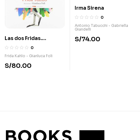
Irma Sirena
0
Antonio Tabucchi - Gabriella
Giandelli
Las dos Fridas.
S/
74.00
Recuerdos escritos
0
por Frida Kahlo
Frida Kahlo - Gianluca Foli
S/
80.00