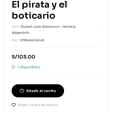
El pirata y el
boticario
Autor:
Robert Louis Stevenson - Henning
Wagenbrth
SKU:
9788494104145
S/
103.00
1 disponibles
Añadir al carrito
Añadir a la lista de deseos