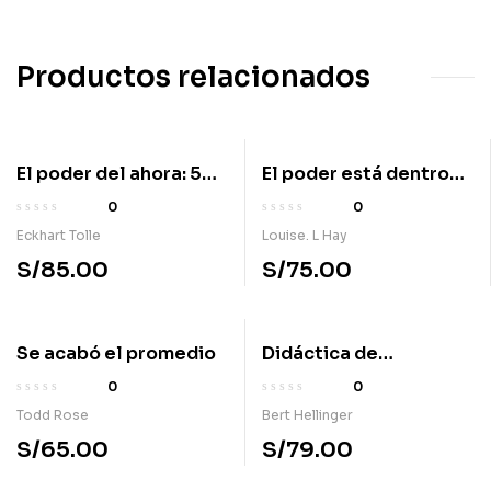
Productos relacionados
El poder del ahora: 50
El poder está dentro
cartas de inspiración
de ti
0
0
Eckhart Tolle
Louise. L Hay
S/
85.00
S/
75.00
Se acabó el promedio
Didáctica de
constelaciones
0
0
familiares: El
Todd Rose
Bert Hellinger
intercambio
S/
65.00
S/
79.00