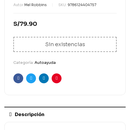
Autor:
Mel Robbins
SKU:
9786124404757
S/
79.90
Sin existencias
Categoría:
Autoayuda
Facebook
Gorjeo
LinkedIn
Pinterest
Descripción