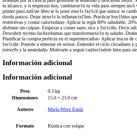
avaladas por la ciencia para gestionar la ansiedad y descansar mejor
tu alcance, y si empiezas hoy, cambiarxe1n tu vida para siempre.nnA v
primer paso.nnEste libro te lo pone mxe1s fxe1cil que nunca: tu cam
dxeda para:n- Dejar atrxe1s la inflamacixf3nn- Practicar hxe1bitos qu
restrictivas y contar calorxedasn- Aplicar la regla 80% saludable, 20% 
disfrutar sin culpan- Empezar a comer sano, rico y fxe1ciln- Decir ad
Descubrir recetas facilxedsimas que transformarxe1n tu saludn- Dist
Planificar la compra perfecta en el supermercadon- Aplicar trucos de 
fxe1ciln- Ponerte a entrenar en serion- Entender el ciclo circadiano y 
estrxe9s y la ansiedadn- Motivarte a seguir cuidxe1ndote bien para si
Información adicional
Información adicional
Peso
0.3 kg
Dimensiones
15.0 × 23.0 cm
Autores
María Pérez Espín
Formato
Rústica con solapa