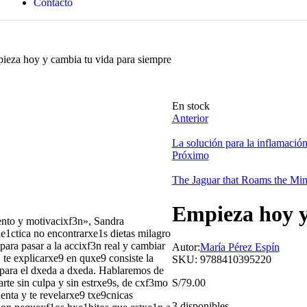
Contacto
ieza hoy y cambia tu vida para siempre
En stock
Anterior
La solución para la inflamació
Próximo
The Jaguar that Roams the Mi
Empieza hoy y
ento y motivacixf3n», Sandra
e1ctica no encontrarxe1s dietas milagro
para pasar a la accixf3n real y cambiar
Autor:
María Pérez Espín
te explicarxe9 en quxe9 consiste la
SKU:
9788410395220
s para el dxeda a dxeda. Hablaremos de
rte sin culpa y sin estrxe9s, de cxf3mo
S/
79.00
enta y te revelarxe9 txe9cnicas
3 disponibles