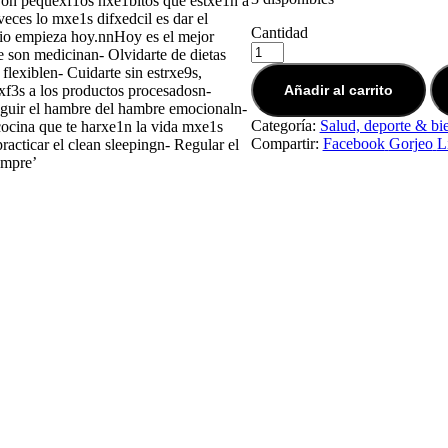
. Son pequexf1os hxe1bitos que estxe1n a
eces lo mxe1s difxedcil es dar el
Cantidad
bio empieza hoy.nnHoy es el mejor
e son medicinan- Olvidarte de dietas
flexiblen- Cuidarte sin estrxe9s,
ixf3s a los productos procesadosn-
Añadir al carrito
inguir el hambre del hambre emocionaln-
Categoría:
Salud, deporte & bi
cocina que te harxe1n la vida mxe1s
Compartir:
Facebook
Gorjeo
L
practicar el clean sleepingn- Regular el
empre’