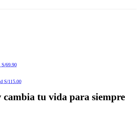
n
S/
69.90
nd
S/
115.00
 cambia tu vida para siempre