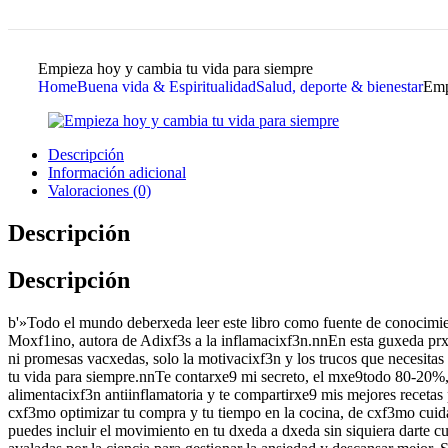
Empieza hoy y cambia tu vida para siempre
Home
Buena vida & Espiritualidad
Salud, deporte & bienestar
Emp
Descripción
Información adicional
Valoraciones (0)
Descripción
Descripción
b'»Todo el mundo deberxeda leer este libro como fuente de conocimi
Moxf1ino, autora de Adixf3s a la inflamacixf3n.nnEn esta guxeda prx
ni promesas vacxedas, solo la motivacixf3n y los trucos que necesitas 
tu vida para siempre.nnTe contarxe9 mi secreto, el mxe9todo 80-20%, 
alimentacixf3n antiinflamatoria y te compartirxe9 mis mejores receta
cxf3mo optimizar tu compra y tu tiempo en la cocina, de cxf3mo cuida
puedes incluir el movimiento en tu dxeda a dxeda sin siquiera darte cu