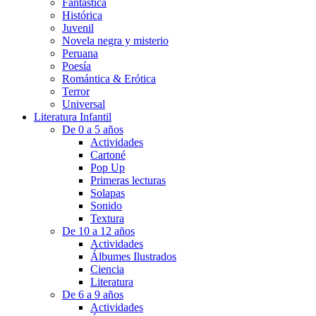
Fantástica
Histórica
Juvenil
Novela negra y misterio
Peruana
Poesía
Romántica & Erótica
Terror
Universal
Literatura Infantil
De 0 a 5 años
Actividades
Cartoné
Pop Up
Primeras lecturas
Solapas
Sonido
Textura
De 10 a 12 años
Actividades
Álbumes Ilustrados
Ciencia
Literatura
De 6 a 9 años
Actividades