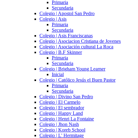
Primaria
Secundaria
Colegio | Apostol San Pedro
Colegio | Asis
Primaria
Secundaria
Colegio | Asis Franciscanas
Colegio | Asociacion Cristiana de Jovenes
Colegio | Asociación cultural La Roca
Colegio | B.F Skinner
Primaria
Secundaria
Colegio | Brigham Young Learner
Inicial
Colegio | Católico Jesús el Buen Pastor
Primaria
Secundaria
Colegio | Divino San Pedro
Colegio | El Carmelo
Colegio | El sembrador
Colegio | Happy Land
Colegio | Henri La Fontaine
Colegio | Jhon Nash
Colegio | Koreb School
Colegio | L' Hermitage