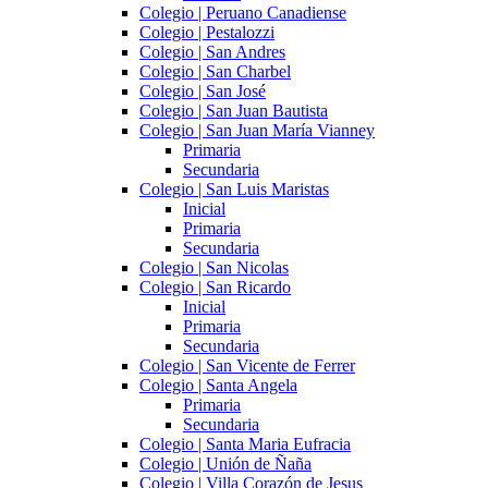
Colegio | Peruano Canadiense
Colegio | Pestalozzi
Colegio | San Andres
Colegio | San Charbel
Colegio | San José
Colegio | San Juan Bautista
Colegio | San Juan María Vianney
Primaria
Secundaria
Colegio | San Luis Maristas
Inicial
Primaria
Secundaria
Colegio | San Nicolas
Colegio | San Ricardo
Inicial
Primaria
Secundaria
Colegio | San Vicente de Ferrer
Colegio | Santa Angela
Primaria
Secundaria
Colegio | Santa Maria Eufracia
Colegio | Unión de Ñaña
Colegio | Villa Corazón de Jesus