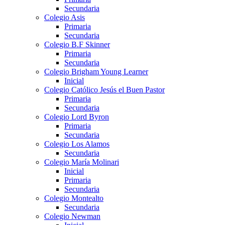
Secundaria
Colegio Asis
Primaria
Secundaria
Colegio B.F Skinner
Primaria
Secundaria
Colegio Brigham Young Learner
Inicial
Colegio Católico Jesús el Buen Pastor
Primaria
Secundaria
Colegio Lord Byron
Primaria
Secundaria
Colegio Los Alamos
Secundaria
Colegio María Molinari
Inicial
Primaria
Secundaria
Colegio Montealto
Secundaria
Colegio Newman