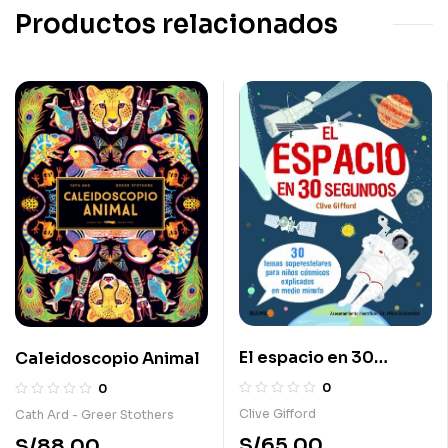
Productos relacionados
El espacio en 30
Caleidoscopio Animal
segundos
0
0
Clive Gifford
Cath Ard - Greer Stothers
S/
65.00
S/
88.00