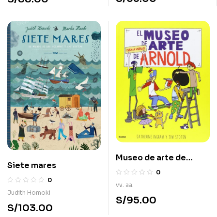
Museo de arte de
Siete mares
Arnold, ¡Ven a verlo!
0
0
vv. aa.
Judith Homoki
S/
95.00
S/
103.00