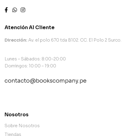
Atención Al Cliente
Dirección:
Av. el polo 670 tda B102. CC. El Polo 2 Surco.
Lunes – Sábados: 8:00-20:00
Domingos: 10:00 – 19:00
contacto@bookscompany.pe
contact@example.com
Nosotros
Sobre Nosotros
Tiendas