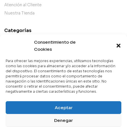
Atención al Cliente
Nuestra Tienda
Categorías
Best Sellers
Consentimiento de
Mejor Valorados
Cookies
Top de la Semana
Para ofrecer las mejores experiencias, utilizamos tecnologías
Libros en Oferta
como las cookies para almacenar y/o acceder a la información
del dispositivo. El consentimiento de estas tecnologías nos
Novedades
permitirá procesar datos como el comportamiento de
navegación o las identificaciones únicas en este sitio. No
consentir o retirar el consentimiento, puede afectar
negativamente a ciertas características y funciones.
Copyright © 2025 Books & Co. Todos los derechos
Aceptar
reservados.
Denegar
Contáctanos