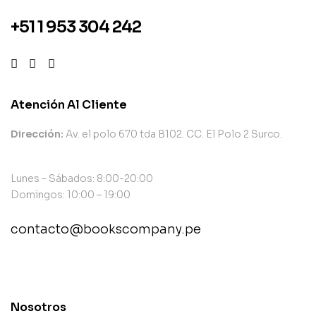
+51 1 953 304 242
Atención Al Cliente
Dirección:
Av. el polo 670 tda B102. CC. El Polo 2 Surco.
Lunes – Sábados: 8:00-20:00
Domingos: 10:00 – 19:00
contacto@bookscompany.pe
contact@example.com
Nosotros