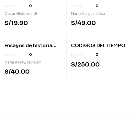
espectaculo
0
0
Cesar Hildebrandt
Mario Vargas Llosa
S/
19.90
S/
49.00
Ensayos de historia
CODIGOS DEL TIEMPO
Andina II
0
0
Maria Rostworowski
S/
250.00
S/
40.00