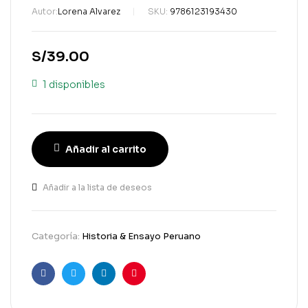
Autor:
Lorena Alvarez
SKU:
9786123193430
S/
39.00
1 disponibles
Añadir al carrito
Añadir a la lista de deseos
Categoría:
Historia & Ensayo Peruano
Facebook
Gorjeo
LinkedIn
Pinterest