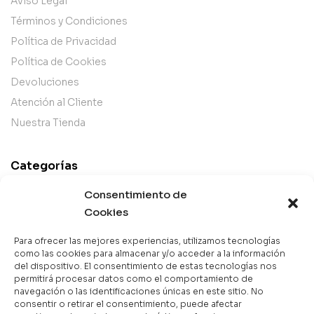
Aviso Legal
Términos y Condiciones
Política de Privacidad
Política de Cookies
Devoluciones
Atención al Cliente
Nuestra Tienda
Categorías
Best Sellers
Consentimiento de
Mejor Valorados
Cookies
Top de la Semana
Para ofrecer las mejores experiencias, utilizamos tecnologías
Libros en Oferta
como las cookies para almacenar y/o acceder a la información
del dispositivo. El consentimiento de estas tecnologías nos
Novedades
permitirá procesar datos como el comportamiento de
navegación o las identificaciones únicas en este sitio. No
consentir o retirar el consentimiento, puede afectar