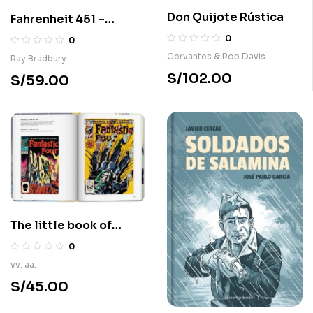
Don Quijote Rústica
Fahrenheit 451 –
Novela gráfica
0
0
Cervantes & Rob Davis
Ray Bradbury
S/
102.00
S/
59.00
The little book of
Fantastic four
0
vv. aa.
S/
45.00