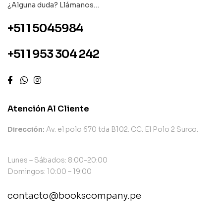
¿Alguna duda? Llámanos…
+51 1 5045984
+51 1 953 304 242
Atención Al Cliente
Dirección:
Av. el polo 670 tda B102. CC. El Polo 2 Surco.
Lunes – Sábados: 8:00-20:00
Domingos: 10:00 – 19:00
contacto@bookscompany.pe
contact@example.com