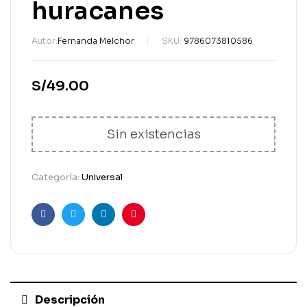
huracanes
Autor:
Fernanda Melchor
SKU:
9786073810586
S/
49.00
Sin existencias
Categoría:
Universal
Facebook
Gorjeo
LinkedIn
Pinterest
Descripción