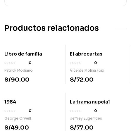
Productos relacionados
Libro de familia
El abrecartas
0
0
Patrick Modiano
Vicente Molina Foix
S/
90.00
S/
72.00
1984
La trama nupcial
0
0
George Orwell
Jeffrey Eugenides
S/
49.00
S/
77.00