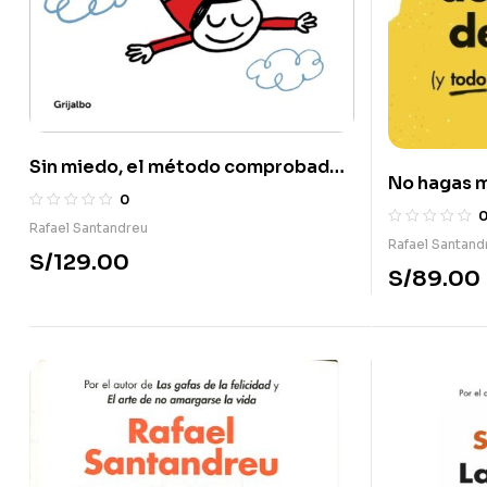
Sin miedo, el método comprobado
No hagas 
para superar la ansiedad
0
arena (y T
Rafael Santandreu
Rafael Santand
S/
129.00
S/
89.00