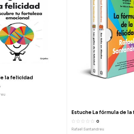
e la felicidad
0
reu
Estuche La fórmula de la 
Las gafas de la felicidad. 
0
en Alaska.
Rafael Santandreu