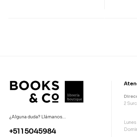
Aten
Direc
2 Surc
¿Alguna duda? Llámanos…
Lunes
Domin
+51 1 5045984