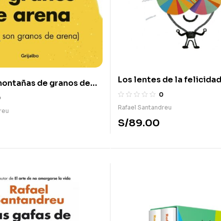
Los lentes de la felicida
montañas de granos de
odo son granos de arena)
0
0
Rafael Santandreu
reu
S/
89.00