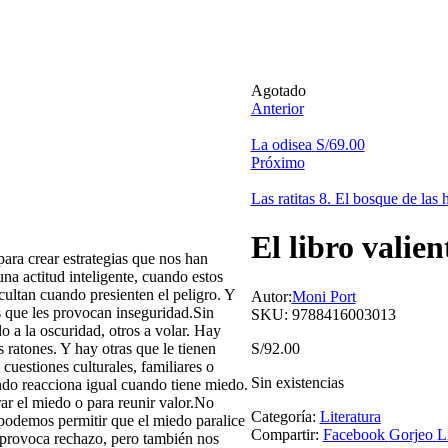
Agotado
Anterior
La odisea
S/
69.00
Próximo
Las ratitas 8. El bosque de las
El libro valien
para crear estrategias que nos han
na actitud inteligente, cuando estos
cultan cuando presienten el peligro. Y
Autor:
Moni Port
s que les provocan inseguridad.Sin
SKU:
9788416003013
o a la oscuridad, otros a volar. Hay
 ratones. Y hay otras que le tienen
S/
92.00
cuestiones culturales, familiares o
Sin existencias
do reacciona igual cuando tiene miedo.
rar el miedo o para reunir valor.No
Categoría:
Literatura
podemos permitir que el miedo paralice
Compartir:
Facebook
Gorjeo
L
 provoca rechazo, pero también nos