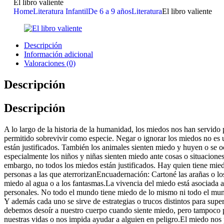
El libro valiente
Home
Literatura Infantil
De 6 a 9 años
Literatura
El libro valiente
Descripción
Información adicional
Valoraciones (0)
Descripción
Descripción
A lo largo de la historia de la humanidad, los miedos nos han servido 
permitido sobrevivir como especie. Negar o ignorar los miedos no es u
están justificados. También los animales sienten miedo y huyen o se o
especialmente los niños y niñas sienten miedo ante cosas o situacione
embargo, no todos los miedos están justificados. Hay quien tiene mied
personas a las que aterrorizanEncuadernación: Cartoné las arañas o los
miedo al agua o a los fantasmas.La vivencia del miedo está asociada a 
personales. No todo el mundo tiene miedo de lo mismo ni todo el mun
Y además cada uno se sirve de estrategias o trucos distintos para supe
debemos desoír a nuestro cuerpo cuando siente miedo, pero tampoco 
nuestras vidas o nos impida ayudar a alguien en peligro.El miedo nos