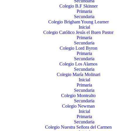
Secundaria
Colegio B.F Skinner
Primaria
Secundaria
Colegio Brigham Young Learner
Inicial
Colegio Católico Jesús el Buen Pastor
Primaria
Secundaria
Colegio Lord Byron
Primaria
Secundaria
Colegio Los Alamos
Secundaria
Colegio María Molinari
Inicial
Primaria
Secundaria
Colegio Montealto
Secundaria
Colegio Newman
Inicial
Primaria
Secundaria
Colegio Nuestra Señora del Carmen