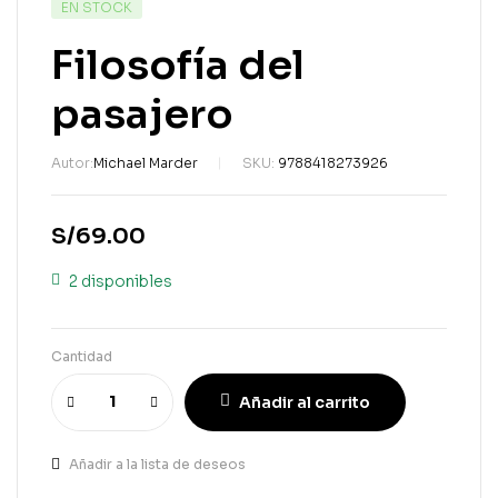
DISPONIBILIDAD:
EN STOCK
Filosofía del
pasajero
Autor:
Michael Marder
SKU:
9788418273926
S/
69.00
2 disponibles
Cantidad
Añadir al carrito
Añadir a la lista de deseos