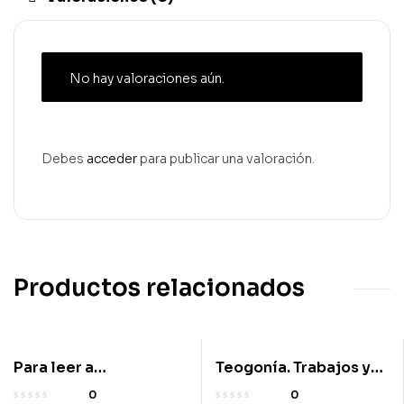
No hay valoraciones aún.
Debes
acceder
para publicar una valoración.
Productos relacionados
Para leer a
Teogonía. Trabajos y
Schopenhauer
días. Escudo.
0
0