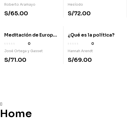
Certamen
Roberto Aramayo
Hesíodo
S/
65.00
S/
72.00
Meditación de Europa
¿Qué es la política?
y otros ensayos
0
0
José Ortega y Gasset
Hannah Arendt
S/
71.00
S/
69.00
Home