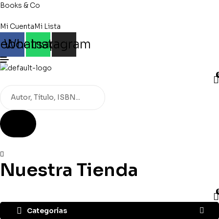
Books & Co
Mi Cuenta
Mi Lista
cebook
Whatsapp
Instagram
Búsqueda
de
productos
Nuestra Tienda
Categorías