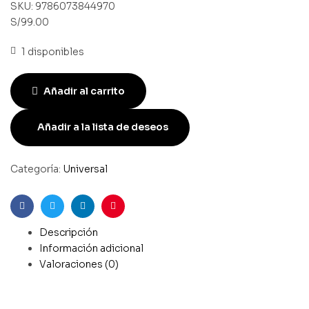
SKU:
9786073844970
S/
99.00
1 disponibles
Añadir al carrito
Añadir a la lista de deseos
Categoría:
Universal
Facebook
Gorjeo
LinkedIn
Pinterest
Descripción
Información adicional
Valoraciones (0)