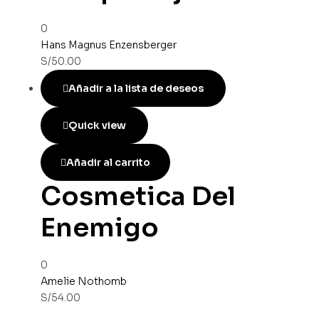
0
Hans Magnus Enzensberger
S/
50.00
Añadir a la lista de deseos
Quick view
Añadir al carrito
Cosmetica Del
Enemigo
0
Amelie Nothomb
S/
54.00