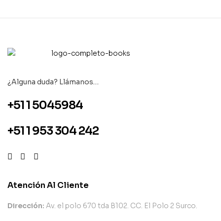
¿Alguna duda? Llámanos…
+51 1 5045984
+51 1 953 304 242
Atención Al Cliente
Dirección:
Av. el polo 670 tda B102. CC. El Polo 2 Surco.