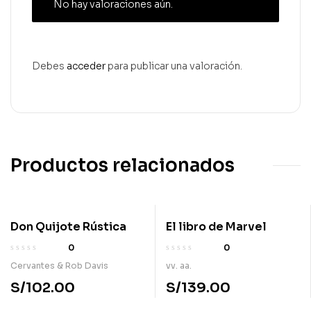
No hay valoraciones aún.
Debes
acceder
para publicar una valoración.
Productos relacionados
Don Quijote Rústica
El libro de Marvel
0
0
Cervantes & Rob Davis
vv. aa.
S/
102.00
S/
139.00