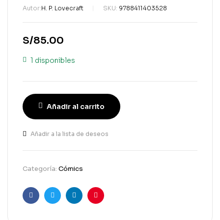
Autor:
H. P. Lovecraft
SKU:
9788411403528
S/
85.00
1 disponibles
Añadir al carrito
Añadir a la lista de deseos
Categoría:
Cómics
Facebook
Gorjeo
LinkedIn
Pinterest