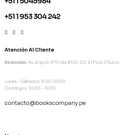
+51 1 5045984
+51 1 953 304 242
Atención Al Cliente
Dirección:
Av. el polo 670 tda B102. CC. El Polo 2 Surco.
Lunes – Sábados: 8:00-20:00
Domingos: 10:00 – 19:00
contacto@bookscompany.pe
contact@example.com