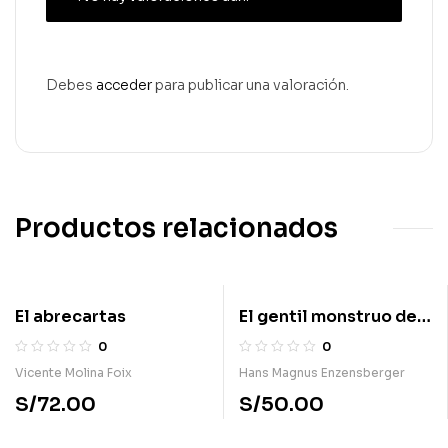
Debes
acceder
para publicar una valoración.
Productos relacionados
El abrecartas
El gentil monstruo de
Bruselas o Europa bajo
0
0
tutela
Vicente Molina Foix
Hans Magnus Enzensberger
S/
72.00
S/
50.00