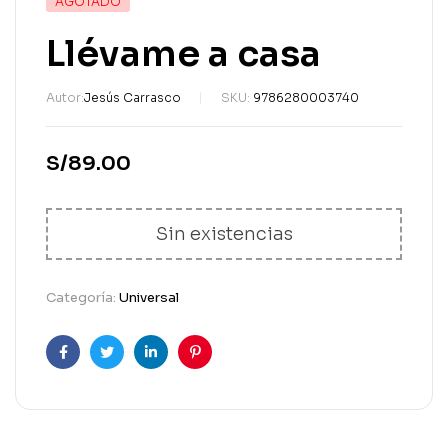
AGOTADO
Llévame a casa
Autor:
Jesús Carrasco
SKU:
9786280003740
S/
89.00
Sin existencias
Categoría:
Universal
Facebook
Gorjeo
LinkedIn
Pinterest