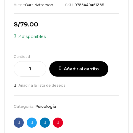
Autor:
Cara Natterson
SKU:
9788449461385
S/
79.00
2 disponibles
Cantidad
Añadir al carrito
Añadir a la lista de deseos
Categoría:
Psicología
Facebook
Gorjeo
LinkedIn
Pinterest