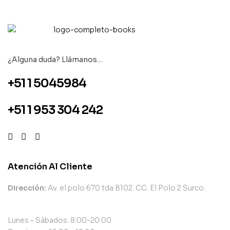
¿Alguna duda? Llámanos…
+51 1 5045984
+51 1 953 304 242
Atención Al Cliente
Dirección:
Av. el polo 670 tda B102. CC. El Polo 2 Surco.
Lunes – Sábados: 8:00-20:00