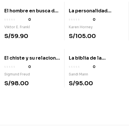
El hombre en busca del
La personalidad
sentido último
neurótica de nuestro
0
0
tiempo
Viktor E. Frankl
Karen Horney
S/
59.90
S/
105.00
El chiste y su relacion
La biblia de la
con lo inconsciente
psicologia. Tú, este
0
0
libro y la ciencia de la
Sigmund Freud
Sandi Mann
mente
S/
98.00
S/
95.00