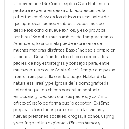
la conversacixf3n.Como explica Cara Natterson,
pediatra experta en desarrollo adolescente, la
pubertad empieza en los chicos mucho antes de
que aparezcan signos visibles a veces incluso
desde los ocho o nueve axf1os, y eso provoca
confusixf3n sobre sus cambios de temperamento.
Ademxe1s, lo «normal» puede expresarse de
muchas maneras distintas.Basxe1ndose siempre en
la ciencia, Descifrando a los chicos ofrece a los
padres de hoy estrategias y consejos para, entre
muchas otras cosas: Controlar el tiempo que pasan
frente a una pantalla o videojuego. Hablar de la
naturaleza irreal y peligrosa de la pornografxeda.
Entender que los chicos necesitan contacto
emocional y fxedsico con sus padres, y cxf3mo
ofrecxe9rselo de forma que lo acepten. Cxf3mo
preparar a los chicos para resistir a las viejas y
nuevas presiones sociales: drogas, alcohol, vaping
y sexting.xabUna exploracixf3n con humor y